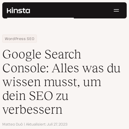
Navig
Kinsta®
Suchen
Plattform
Lösungen
Anmelden
Kostenlos testen
Home
Ressourcen Center
Google Search Console: Alles was du wissen musst, um dein SEO
WordPress SEO
Preise
Ressourcen
Google Search
Kontakt
Console: Alles was du
wissen musst, um
dein SEO zu
verbessern
Autor
Matteo Duò
Aktualisiert
Juli 27, 2023