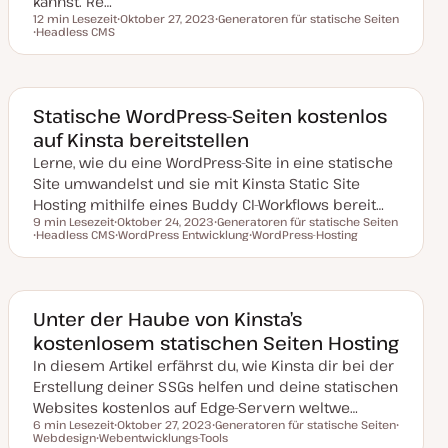
kannst. Re…
12 min Lesezeit
Oktober 27, 2023
Generatoren für statische Seiten
Lesezeit
Headless CMS
D
T
T
a
h
h
t
e
e
u
m
m
m
a
a
a
k
Statische WordPress-Seiten kostenlos
t
auf Kinsta bereitstellen
u
a
Lerne, wie du eine WordPress-Site in eine statische
l
i
Site umwandelst und sie mit Kinsta Static Site
s
i
Hosting mithilfe eines Buddy CI-Workflows bereit…
e
9 min Lesezeit
Oktober 24, 2023
Generatoren für statische Seiten
r
Lesezeit
Headless CMS
D
WordPress Entwicklung
T
WordPress-Hosting
t
T
a
T
h
T
h
t
h
e
h
e
u
e
m
e
m
m
m
a
m
a
a
a
a
k
Unter der Haube von Kinsta’s
t
kostenlosem statischen Seiten Hosting
u
a
In diesem Artikel erfährst du, wie Kinsta dir bei der
l
i
Erstellung deiner SSGs helfen und deine statischen
s
i
Websites kostenlos auf Edge-Servern weltwe…
e
6 min Lesezeit
Oktober 27, 2023
Generatoren für statische Seiten
r
Lesezeit
Webdesign
Webentwicklungs-Tools
D
T
T
t