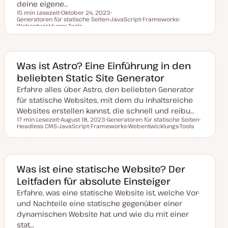
deine eigene…
15 min Lesezeit
Oktober 24, 2023
Generatoren für statische Seiten
D
T
JavaScript-Frameworks
Lesezeit
Webentwicklungs-Tools
a
T
h
T
t
h
e
h
u
e
m
e
m
m
a
m
a
a
a
k
Was ist Astro? Eine Einführung in den
t
u
beliebten Static Site Generator
a
l
Erfahre alles über Astro, den beliebten Generator
i
s
für statische Websites, mit dem du inhaltsreiche
i
Websites erstellen kannst, die schnell und reibu…
e
r
17 min Lesezeit
August 18, 2023
Generatoren für statische Seiten
t
Lesezeit
Headless CMS
JavaScript-Frameworks
D
T
Webentwicklungs-Tools
T
T
a
h
T
h
h
t
e
h
e
e
u
m
e
m
m
m
a
m
a
a
a
a
k
Was ist eine statische Website? Der
t
Leitfaden für absolute Einsteiger
u
a
Erfahre, was eine statische Website ist, welche Vor-
l
i
und Nachteile eine statische gegenüber einer
s
i
dynamischen Website hat und wie du mit einer
e
stat…
r