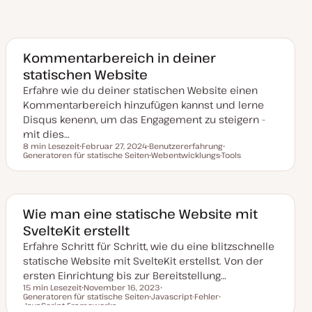
Kommentarbereich in deiner
statischen Website
Erfahre wie du deiner statischen Website einen
Kommentarbereich hinzufügen kannst und lerne
Disqus kenenn, um das Engagement zu steigern -
mit dies…
8 min Lesezeit
Februar 27, 2024
Benutzererfahrung
Lesezeit
Generatoren für statische Seiten
D
T
Webentwicklungs-Tools
T
a
h
T
h
t
e
h
e
u
m
e
m
m
a
m
a
a
a
k
Wie man eine statische Website mit
t
SvelteKit erstellt
u
a
Erfahre Schritt für Schritt, wie du eine blitzschnelle
l
i
statische Website mit SvelteKit erstellst. Von der
s
i
ersten Einrichtung bis zur Bereitstellung…
e
15 min Lesezeit
November 16, 2023
r
Generatoren für statische Seiten
D
Javascript-Fehler
T
Lesezeit
t
JavaScript-Frameworks
a
T
h
T