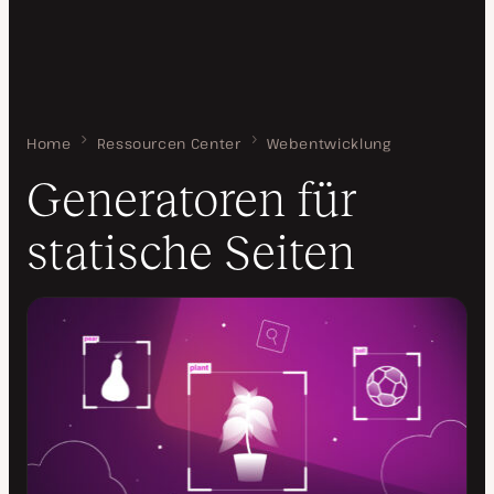
Home
Generatoren für statische Seiten
Ressourcen Center
Webentwicklung
Generatoren für
statische Seiten