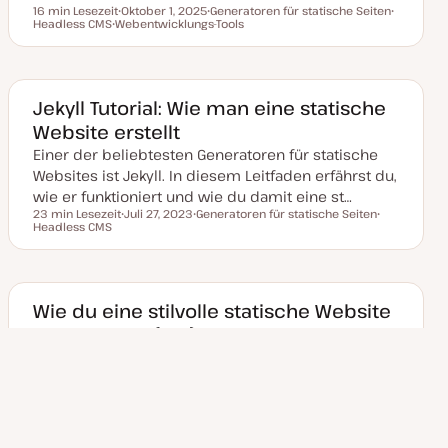
t
16 min Lesezeit
Oktober 1, 2025
Generatoren für statische Seiten
Lesezeit
Headless CMS
Webentwicklungs-Tools
D
T
T
T
a
h
h
h
t
e
e
e
u
m
m
m
m
a
a
a
a
k
Jekyll Tutorial: Wie man eine statische
t
Website erstellt
u
a
Einer der beliebtesten Generatoren für statische
l
i
Websites ist Jekyll. In diesem Leitfaden erfährst du,
s
i
wie er funktioniert und wie du damit eine st…
e
23 min Lesezeit
Juli 27, 2023
Generatoren für statische Seiten
r
Lesezeit
Headless CMS
D
T
T
t
a
h
h
t
e
e
u
m
m
m
a
a
a
k
Wie du eine stilvolle statische Website
t
mit Eleventy (11ty) gestaltest
u
a
Lerne, wie du mit Eleventy eine beeindruckende
l
i
und funktionale statische Website für dein Portfolio
s
i
erstellen kannst, ohne eine serverseitige Sprac…
e
28 min Lesezeit
August 23, 2023
Generatoren für statische Seiten
r
Lesezeit
Headless CMS
Webentwicklungs-Tools
D
T
t
T
T
a
h