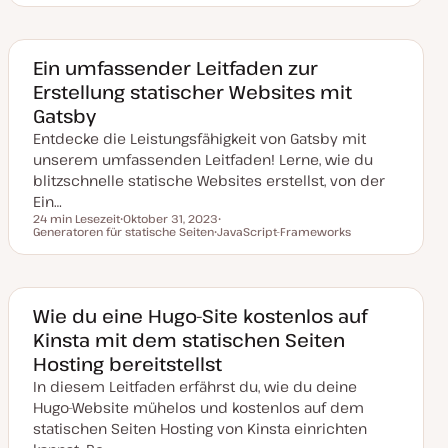
t
h
e
h
u
e
m
e
m
m
a
m
a
a
a
k
Ein umfassender Leitfaden zur
t
u
Erstellung statischer Websites mit
a
l
Gatsby
i
s
Entdecke die Leistungsfähigkeit von Gatsby mit
i
unserem umfassenden Leitfaden! Lerne, wie du
e
r
blitzschnelle statische Websites erstellst, von der
t
Ein…
24 min Lesezeit
Oktober 31, 2023
Lesezeit
Generatoren für statische Seiten
D
JavaScript-Frameworks
T
a
T
h
t
h
e
u
e
m
m
m
a
a
a
k
Wie du eine Hugo-Site kostenlos auf
t
Kinsta mit dem statischen Seiten
u
a
Hosting bereitstellst
l
i
In diesem Leitfaden erfährst du, wie du deine
s
i
Hugo-Website mühelos und kostenlos auf dem
e
statischen Seiten Hosting von Kinsta einrichten
r
t