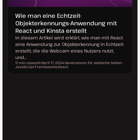
Wie man eine Echtzeit-
Objekterkennungs-Anwendung mit
React und Kinsta erstellt
In diesem Artikel wird erklärt, wie man mit React
eine Anwendung zur Objekterkennung in Echtzeit
erstellt, die die Webcam eines Nutzers nutzt,
und…
11 min Lesezeit
April 17, 2024
Generatoren für statische Seiten
Lesezeit
JavaScript-Frameworks
D
React
T
T
a
T
h
h
t
h
e
e
u
e
m
m
m
m
a
a
a
a
k
t
u
a
l
i
s
i
e
r
t