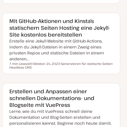
T
a
h
h
h
t
e
e
e
u
m
m
m
m
a
a
a
a
k
Mit GitHub-Aktionen und Kinsta’s
t
statischem Seiten Hosting eine Jekyll-
u
a
Site kostenlos bereitstellen
l
i
Erstelle eine Jekyll-Website mit GitHub-Actions,
s
i
indem du Jekyll-Dateien in einem Zweig eines
e
privaten Repos und statische Dateien in einem
r
t
anderen…
7 min Lesezeit
Oktober 24, 2023
Generatoren für statische Seiten
Lesezeit
Headless CMS
D
T
T
a
h
h
t
e
e
u
m
m
m
a
a
a
k
Erstellen und Anpassen einer
t
schnellen Dokumentations- und
u
a
Blogseite mit VuePress
l
i
Lerne, wie du mit VuePress schnell deine
s
i
Dokumentation und Blog-Seiten erstellen und
e
personalisieren kannst. Beginne noch heute damit,
r
t