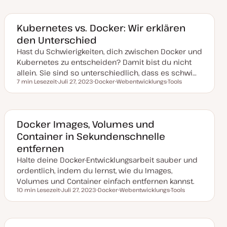
t
e
u
m
m
a
a
Kubernetes vs. Docker: Wir erklären
k
den Unterschied
t
u
Hast du Schwierigkeiten, dich zwischen Docker und
a
l
Kubernetes zu entscheiden? Damit bist du nicht
i
s
allein. Sie sind so unterschiedlich, dass es schwi…
i
7 min Lesezeit
Juli 27, 2023
Docker
Webentwicklungs-Tools
e
Lesezeit
D
T
T
r
a
h
h
t
t
e
e
u
m
m
m
a
a
a
Docker Images, Volumes und
k
Container in Sekundenschnelle
t
u
entfernen
a
l
Halte deine Docker-Entwicklungsarbeit sauber und
i
s
ordentlich, indem du lernst, wie du Images,
i
Volumes und Container einfach entfernen kannst.
e
r
10 min Lesezeit
Juli 27, 2023
Docker
Webentwicklungs-Tools
Lesezeit
t
D
T
T
a
h
h
t
e
e
u
m
m
m
a
a