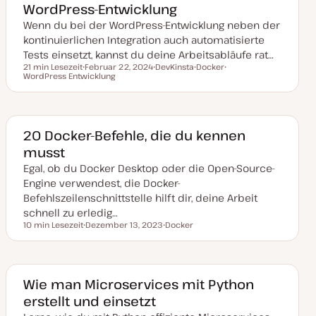
WordPress-Entwicklung
Wenn du bei der WordPress-Entwicklung neben der
kontinuierlichen Integration auch automatisierte
Tests einsetzt, kannst du deine Arbeitsabläufe rat…
21 min Lesezeit
Februar 22, 2024
DevKinsta
Docker
Lesezeit
WordPress Entwicklung
D
T
T
T
a
h
h
h
t
e
e
e
u
m
m
m
m
a
a
a
a
k
20 Docker-Befehle, die du kennen
t
musst
u
a
Egal, ob du Docker Desktop oder die Open-Source-
l
i
Engine verwendest, die Docker-
s
i
Befehlszeilenschnittstelle hilft dir, deine Arbeit
e
schnell zu erledig…
r
t
10 min Lesezeit
Dezember 13, 2023
Docker
Lesezeit
D
T
a
h
t
e
u
m
m
a
a
Wie man Microservices mit Python
k
erstellt und einsetzt
t
u