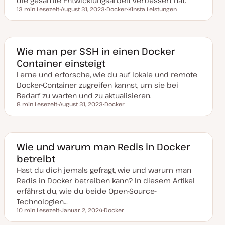
die gesamte Entwicklungsarbeit verbessert hat.
t
13 min Lesezeit
August 31, 2023
Docker
Kinsta Leistungen
Lesezeit
D
T
T
a
h
h
t
e
e
u
m
m
m
a
a
a
Wie man per SSH in einen Docker
k
Container einsteigt
t
u
Lerne und erforsche, wie du auf lokale und remote
a
l
Docker-Container zugreifen kannst, um sie bei
i
s
Bedarf zu warten und zu aktualisieren.
i
8 min Lesezeit
August 31, 2023
Docker
e
Lesezeit
D
T
r
a
h
t
t
e
u
m
m
a
a
Wie und warum man Redis in Docker
k
betreibt
t
u
Hast du dich jemals gefragt, wie und warum man
a
l
Redis in Docker betreiben kann? In diesem Artikel
i
s
erfährst du, wie du beide Open-Source-
i
Technologien…
e
r
10 min Lesezeit
Januar 2, 2024
Docker
Lesezeit
t
D
T
a
h