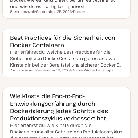
i
s
und wie du es richtig konfigurierst.
i
8 min Lesezeit
September 25, 2023
Docker
e
Lesezeit
D
T
r
a
h
t
t
e
u
m
m
a
a
Best Practices für die Sicherheit von
k
Docker Containern
t
u
Hier erfährst du, welche Best Practices für die
a
l
Sicherheit von Docker-Containern gelten und wie
i
s
Kinsta dir bei der Bereitstellung sicherer Docker-C…
i
7 min Lesezeit
September 13, 2023
Docker
Sicherheitstipps
e
Lesezeit
D
T
T
r
a
h
h
t
t
e
e
u
m
m
m
a
a
a
Wie Kinsta die End-to-End-
k
Entwicklungserfahrung durch
t
u
Dockerisierung jedes Schritts des
a
l
Produktionszyklus verbessert hat
i
s
Hier erfährst du, wie Kinsta durch die
i
e
Dockerisierung aller Schritte des Produktionszyklus
r