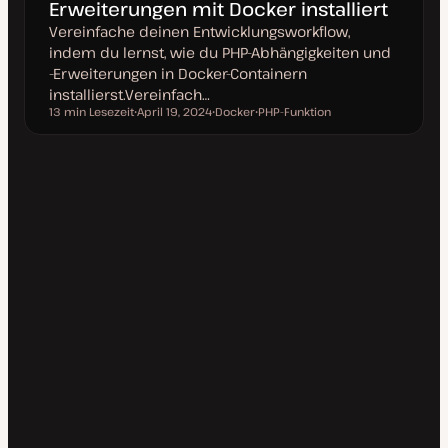
Erweiterungen mit Docker installiert
Vereinfache deinen Entwicklungsworkflow,
indem du lernst, wie du PHP-Abhängigkeiten und
-Erweiterungen in Docker-Containern
installierst.Vereinfach…
13 min Lesezeit
April 19, 2024
Docker
PHP-Funktion
Lesezeit
D
T
T
a
h
h
t
e
e
u
m
m
m
a
a
a
k
t
u
a
l
i
s
i
e
r
t