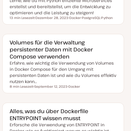
Lerne, wie du mit Python effiziente Microservices
a
l
erstellst und bereitstellst, um die Entwicklung zu
i
s
optimieren und die Leistung zu steigern!
i
13 min Lesezeit
Dezember 28, 2023
Docker
PostgreSQL
Python
e
Lesezeit
D
T
T
T
r
a
h
h
h
t
t
e
e
e
u
m
m
m
m
a
a
a
a
Volumes für die Verwaltung
k
persistenter Daten mit Docker
t
u
Compose verwenden
a
l
Erfahre, wie wichtig die Verwendung von Volumes
i
s
in Docker Compose für den Umgang mit
i
persistenten Daten ist und wie du Volumes effektiv
e
r
nutzen kann…
t
8 min Lesezeit
September 12, 2023
Docker
Lesezeit
D
T
a
h
t
e
u
m
m
a
a
Alles, was du über Dockerfile
k
ENTRYPOINT wissen musst
t
u
Erforsche die Verwendung von ENTRYPOINT in
a
l
Docker, wie es funktioniert, warum es wichtig ist