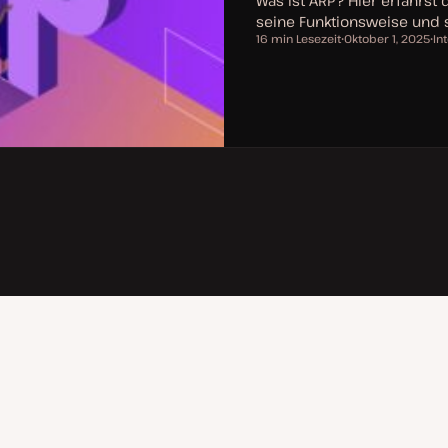
Was ist ARP? Hier erfährst 
seine Funktionsweise und
16 min Lesezeit
Oktober 1, 2025
In
Lesezeit
D
T
a
h
t
e
u
m
m
a
a
k
t
u
a
l
i
s
i
e
r
t