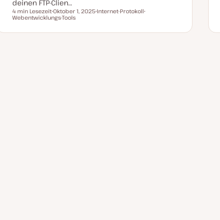
deinen FTP-Clien…
4 min Lesezeit
Oktober 1, 2025
Internet-Protokoll
Lesezeit
Webentwicklungs-Tools
D
T
T
a
h
h
t
e
e
u
m
m
m
a
a
a
k
t
u
a
l
i
s
i
e
r
t