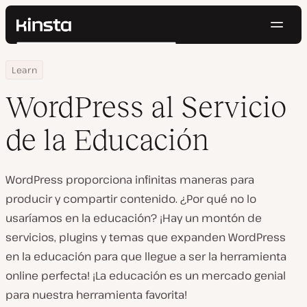
Naveg
Kinsta®
Buscar
Plataforma
Home
Centro de Recursos
WordPress al Servicio de la Educación
Learn
Soluciones
Iniciar Sesión
Pruébalo gratis
Precios
WordPress al Servicio
Recursos
Contacto
de la Educación
WordPress proporciona infinitas maneras para
producir y compartir contenido. ¿Por qué no lo
usaríamos en la educación? ¡Hay un montón de
servicios, plugins y temas que expanden WordPress
en la educación para que llegue a ser la herramienta
online perfecta! ¡La educación es un mercado genial
para nuestra herramienta favorita!