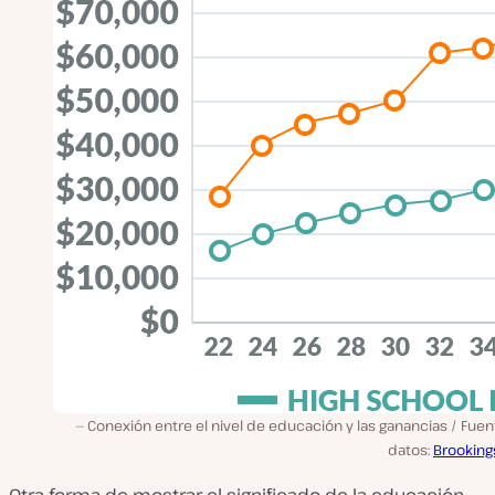
Conexión entre el nivel de educación y las ganancias / Fue
datos:
Brooking
Otra forma de mostrar el significado de la educación