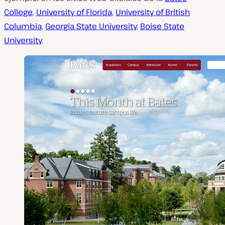
College
,
University of Florida
,
University of British
Columbia
,
Georgia State University
,
Boise State
University
.