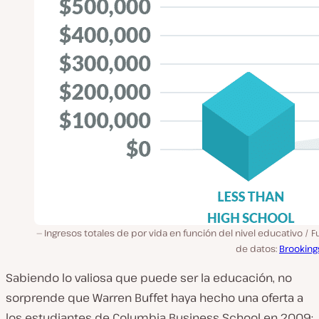
Ingresos totales de por vida en función del nivel educativo / 
de datos:
Brooking
Sabiendo lo valiosa que puede ser la educación, no
sorprende que Warren Buffet haya hecho una oferta a
los estudiantes de Columbia Business School en 2009: