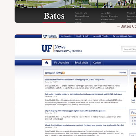
Bates C