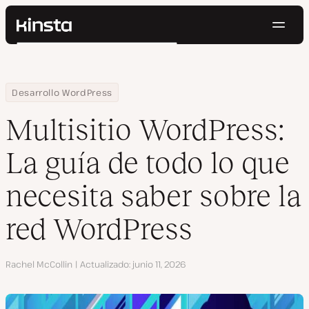
Naveg
Kinsta®
Buscar
Plataforma
Soluciones
Iniciar Sesión
Pruébalo gratis
Home
Centro de Recursos
Blog
Multisitio WordPress: La guía de todo lo que necesita saber sobr
Desarrollo WordPress
Precios
Recursos
Multisitio WordPress:
Contacto
La guía de todo lo que
necesita saber sobre la
red WordPress
Autor
Rachel McCollin
Actualizado
junio 11, 2026