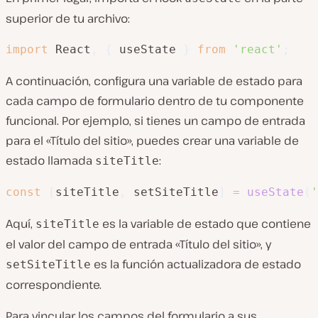
superior de tu archivo:
import
 React
,
{
 useState 
}
from
'react'
;
A continuación, configura una variable de estado para
cada campo de formulario dentro de tu componente
funcional. Por ejemplo, si tienes un campo de entrada
para el «Título del sitio», puedes crear una variable de
estado llamada
:
siteTitle
const
[
siteTitle
,
 setSiteTitle
]
=
useState
(
'
Aquí,
es la variable de estado que contiene
siteTitle
el valor del campo de entrada «Título del sitio», y
es la función actualizadora de estado
setSiteTitle
correspondiente.
Para vincular los campos del formulario a sus