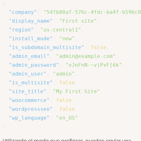
{
"company"
:
"54fb80af-576c-4fdc-ba4f-b596c8
"display_name"
:
"First site"
,
"region"
:
"us-central1"
,
"install_mode"
:
"new"
,
"is_subdomain_multisite"
:
false
,
"admin_email"
:
"admin@example.com"
,
"admin_password"
:
"vJnFnN-~v)PxF[6k"
,
"admin_user"
:
"admin"
,
"is_multisite"
:
false
,
"site_title"
:
"My First Site"
,
"woocommerce"
:
false
,
"wordpressseo"
:
false
,
"wp_language"
:
"en_US"
}
Utilizando el modo que prefieras, puedes enviar una