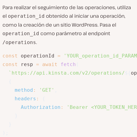
Para realizar el seguimiento de las operaciones, utiliza
el
obtenido al iniciar una operación,
operation_id
como la creación de un sitio WordPress. Pasa el
como parámetro al endpoint
operation_id
.
/operations
const
 operationId 
=
'YOUR_operation_id_PARAM
const
 resp 
=
await
fetch
(
`
https://api.kinsta.com/v2/operations/
${
op
{
method
:
'GET'
,
headers
:
{
Authorization
:
'Bearer <YOUR_TOKEN_HER
}
}
)
;