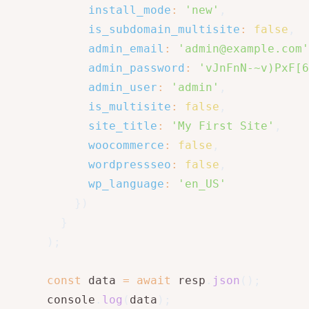
install_mode
:
'new'
,
is_subdomain_multisite
:
false
,
admin_email
:
'admin@example.com'
admin_password
:
'vJnFnN-~v)PxF[6
admin_user
:
'admin'
,
is_multisite
:
false
,
site_title
:
'My First Site'
,
woocommerce
:
false
,
wordpressseo
:
false
,
wp_language
:
'en_US'
}
)
}
)
;
const
 data 
=
await
 resp
.
json
(
)
;
      console
.
log
(
data
)
;