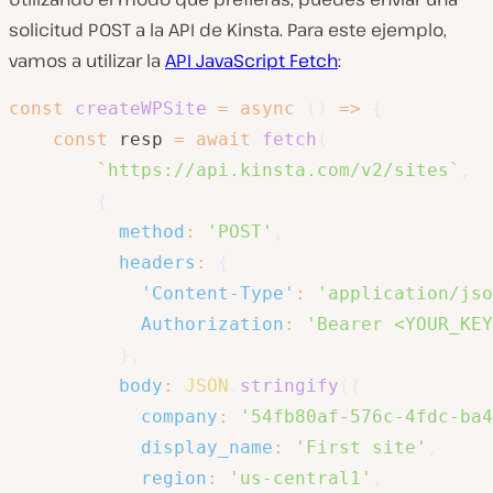
solicitud POST a la API de Kinsta. Para este ejemplo,
vamos a utilizar la
API JavaScript Fetch
:
const
createWPSite
=
async
(
)
=>
{
const
 resp 
=
await
fetch
(
`
https://api.kinsta.com/v2/sites
`
,
{
method
:
'POST'
,
headers
:
{
'Content-Type'
:
'application/jso
Authorization
:
'Bearer <YOUR_KEY
}
,
body
:
JSON
.
stringify
(
{
company
:
'54fb80af-576c-4fdc-ba4
display_name
:
'First site'
,
region
:
'us-central1'
,