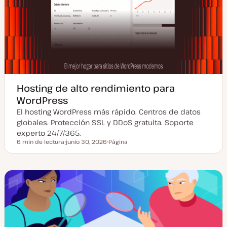
Hosting de alto rendimiento para
WordPress
El hosting WordPress más rápido. Centros de datos
globales. Protección SSL y DDoS gratuita. Soporte
experto 24/7/365.
6 min de lectura
junio 30, 2026
Página
Tiempo de lectura
F
T
e
i
c
p
h
o
a
d
a
e
c
p
t
o
u
s
a
t
l
i