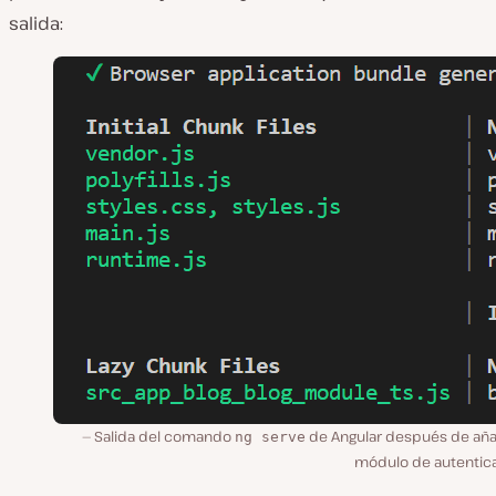
salida:
Salida del comando
de Angular después de añad
ng serve
módulo de autentica