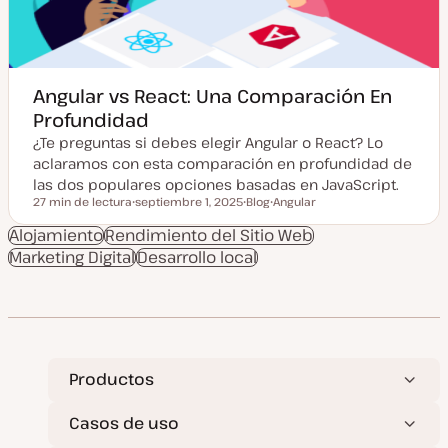
z
a
d
a
Angular vs React: Una Comparación En
Profundidad
¿Te preguntas si debes elegir Angular o React? Lo
aclaramos con esta comparación en profundidad de
las dos populares opciones basadas en JavaScript.
27 min de lectura
septiembre 1, 2025
Blog
Angular
Tiempo de lectura
F
T
T
e
i
e
Alojamiento
Rendimiento del Sitio Web
c
p
m
Marketing Digital
h
Desarrollo local
o
a
a
d
a
e
c
p
t
o
u
s
a
t
l
i
z
Productos
a
d
a
Casos de uso