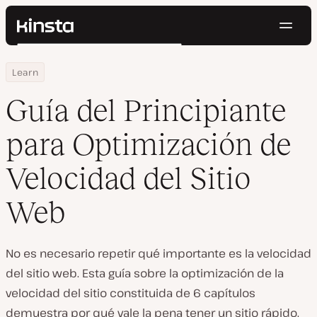
Naveg
Kinsta®
Buscar
Plataforma
Home
Centro de Recursos
Guía del Principiante para Optimización de Velocidad del Sitio 
Learn
Soluciones
Iniciar Sesión
Pruébalo gratis
Precios
Guía del Principiante
Recursos
Contacto
para Optimización de
Velocidad del Sitio
Web
No es necesario repetir qué importante es la velocidad
del sitio web. Esta guía sobre la optimización de la
velocidad del sitio constituida de 6 capítulos
demuestra por qué vale la pena tener un sitio rápido.