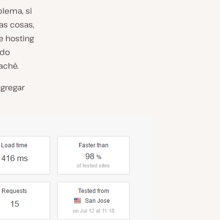
blema, si
as cosas,
e hosting
ado
aché.
agregar