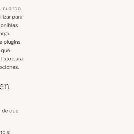
, cuando
lizar para
onibles
arga
e plugins
s que
listo para
pciones.
cen
e de que
to al