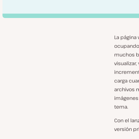
La página
ocupando 
muchos by
visualizar
incremento
carga cua
archivos m
imágenes
tema.
Con el la
versión pr