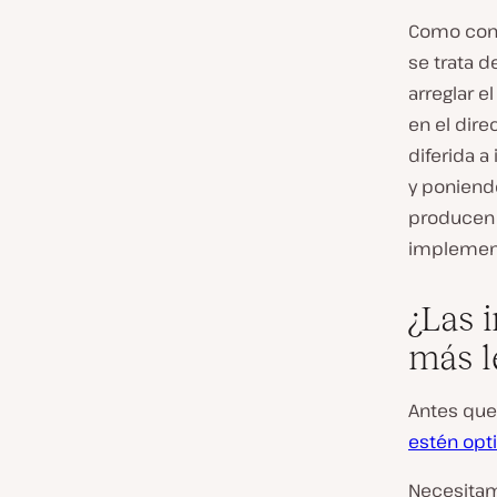
Como con 
se trata d
arreglar e
en el dir
diferida 
y poniend
producen u
implemen
¿Las 
más l
Antes que
estén opt
Necesitam