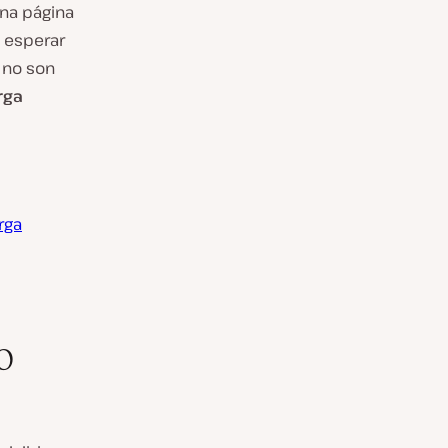
na página
e esperar
 no son
rga
rga
o