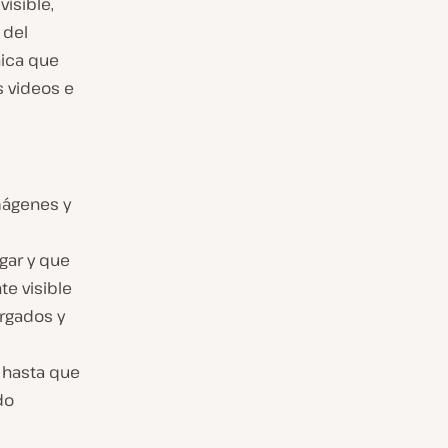
isible,
 del
nica que
s videos e
mágenes y
gar y que
te visible
rgados y
o hasta que
do