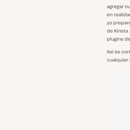
agregar nu
en realida
yo prepar
de Kinsta.
plugins d
Así es com
cualquier