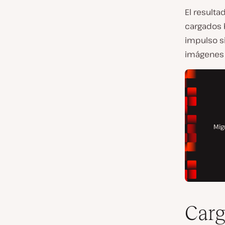
El resulta
cargados 
impulso s
imágenes d
Carg