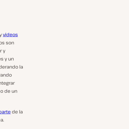
 y
videos
sos son
r y
es y un
derando la
rando
ntegrar
do de un
parte
de la
a.