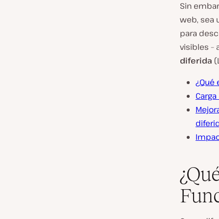
Sin embar
web, sea 
para desca
visibles –
diferida
(
¿Qué 
Carga
Mejora
diferi
Impact
¿Qué
Func