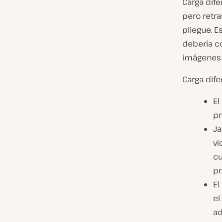
Carga dife
pero retra
pliegue. E
debería c
imágenes 
Carga dife
El
pr
Ja
vi
cu
pr
El
el
ad