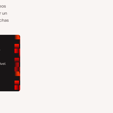
deos
r un
uchas