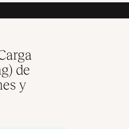
 en Imágenes y Videos?
Carga
g) de
es y