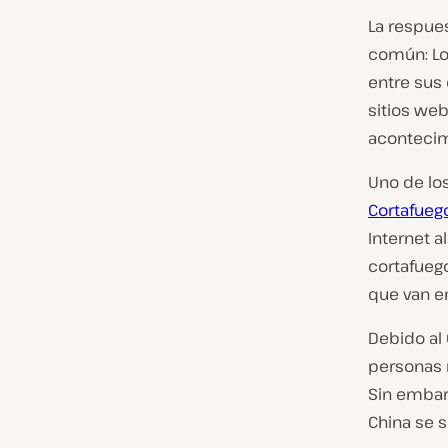
La respue
común: Lo
entre sus 
sitios we
acontecim
Uno de lo
Cortafueg
Internet a
cortafuego
que van en
Debido al 
personas 
Sin embarg
China se 