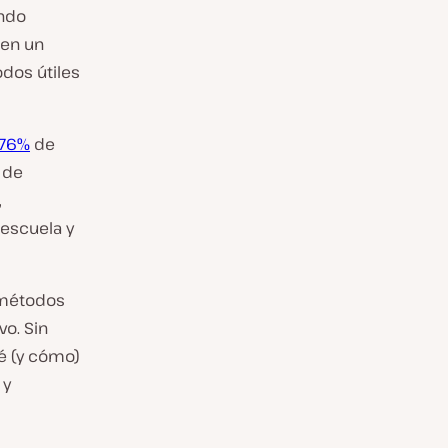
undo
 en un
dos útiles
 76%
de
 de
,
 escuela y
 métodos
o. Sin
é (y cómo)
 y