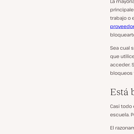
La mayorí
principale
trabajo o 
proveedor 
bloqueart
Sea cual s
que utili
acceder. 
bloqueos y
Está 
Casi todo
escuela. 
El razonam