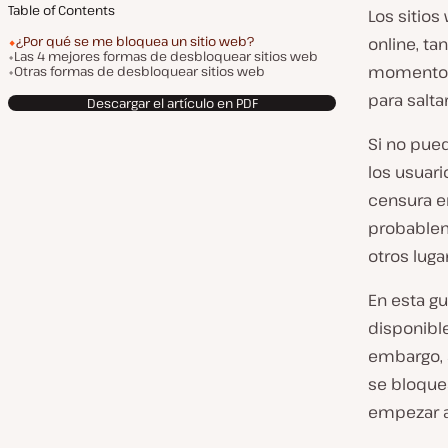
Table of Contents
Los sitio
¿Por qué se me bloquea un sitio web?
online, t
Las 4 mejores formas de desbloquear sitios web
momento u
Otras formas de desbloquear sitios web
para salta
Descargar el artículo en PDF
Si no pued
los usuari
censura e
probablem
otros luga
En esta g
disponible
embargo, 
se bloquea
empezar a