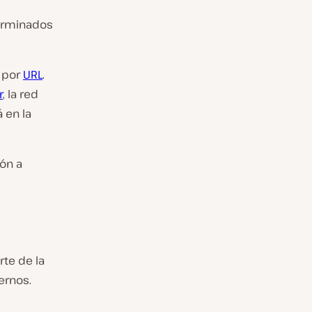
terminados
b por
URL
.
r
, la red
 en la
ión a
te de la
ernos.