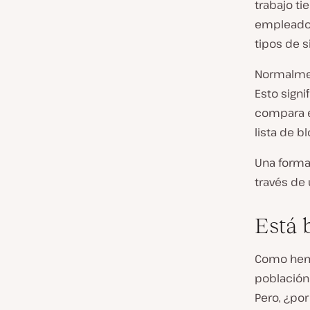
trabajo ti
empleados
tipos de s
Normalmen
Esto sign
compara es
lista de b
Una forma 
través de 
Está 
Como hemo
población
Pero, ¿po