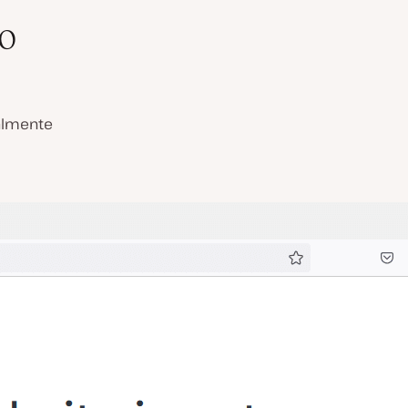
io
almente