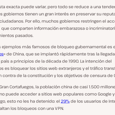
sta exacta puede variar, pero todo se reduce a una tende
s gobiernos tienen un gran interés en preservar su reput
ciudadanos. Por ello, muchos gobiernos restringen el acc
b que comparten información embarazosa o incriminator
ientos pasados.
s ejemplos más famosos de bloqueo gubernamental es e
os
» de China, que se implantó rápidamente tras la llegad
l país a principios de la década de 1990. La intención del
s es bloquear los sitios web extranjeros y el tráfico trans
 contra de la constitución y los objetivos de censura de 
Gran Cortafuegos, la población china de casi 1.500 millon
no puede acceder a sitios web populares como Google y
o, esto no les ha detenido: el
29%
de los usuarios de Int
saltan los bloqueos con una VPN.