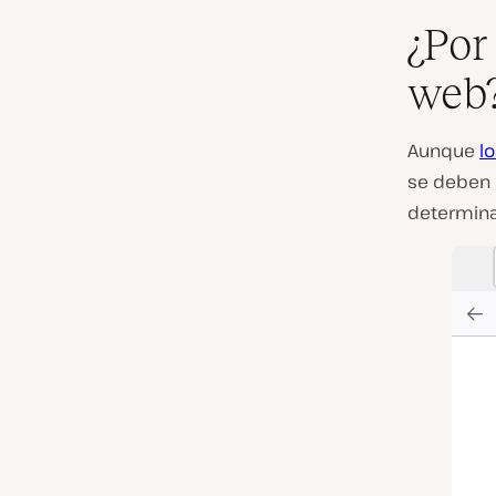
¿Por
web
Aunque
l
se deben 
determina