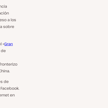
ncia
ación
eso a los
ia sobre
l «
Gran
a de
fronterizo
China.
es de
 Facebook.
ernet en