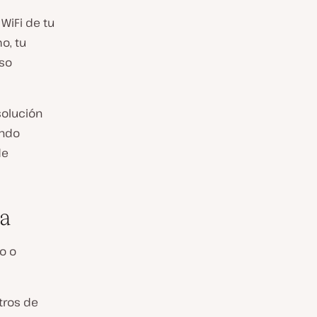
s
WiFi de tu
o, tu
uso
solución
ando
de
la
o o
ntros de