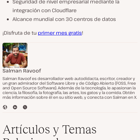
Seguridad de nivel empresarial mediante la
integración con Cloudflare
Alcance mundial con 30 centros de datos
¡Disfruta de tu
primer mes gratis
!
Salman Ravoof
Salman Ravoof es desarrollador web autodidacta, escritor, creador y
un gran admirador del Software Libre y de Código Abierto (FOSS, Free
and Open Source Software). Además de la tecnología, le apasionan la
ciencia, la filosofía, la fotografía, las artes, los gatos y la comida. Obtén
más información sobre él en su sitio web, y conecta con Salman en X.
S
L
T
i
i
w
t
n
i
i
k
t
Artículos y Temas
o
e
t
w
d
e