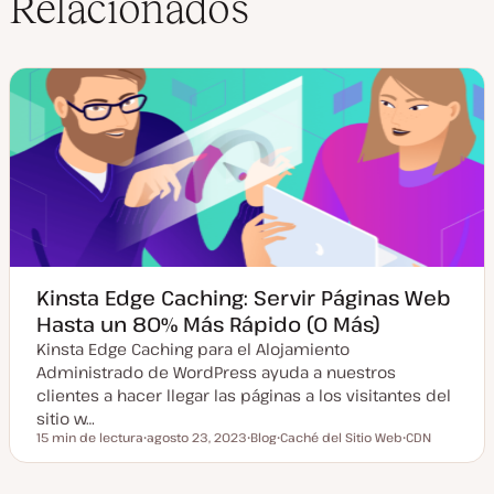
Relacionados
e
I
r
b
n
Kinsta Edge Caching: Servir Páginas Web
Hasta un 80% Más Rápido (O Más)
Kinsta Edge Caching para el Alojamiento
Administrado de WordPress ayuda a nuestros
clientes a hacer llegar las páginas a los visitantes del
sitio w…
15 min de lectura
agosto 23, 2023
Blog
Caché del Sitio Web
CDN
Tiempo de lectura
F
T
T
T
e
i
e
e
c
p
m
m