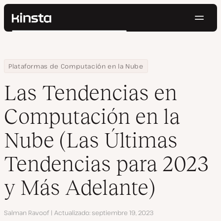
Naveg
Kinsta®
Buscar
Plataforma
Soluciones
Iniciar Sesión
Pruébalo gratis
Home
Centro de Recursos
Blog
Las Tendencias en Computación en la Nube (Las Últimas Tendenc
Plataformas de Computación en la Nube
Precios
Recursos
Las Tendencias en
Contacto
Computación en la
Nube (Las Últimas
Tendencias para 2023
y Más Adelante)
Autor
Salman Ravoof
Actualizado
septiembre 19, 2023