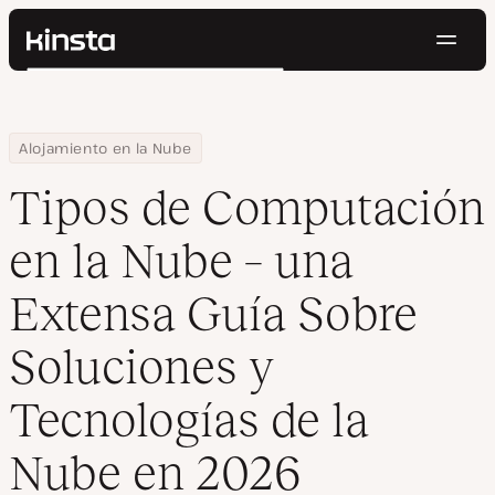
Naveg
Kinsta®
Buscar
Plataforma
Soluciones
Iniciar Sesión
Pruébalo gratis
Home
Centro de Recursos
Blog
Tipos de Computación en la Nube – una Extensa Guía Sobre Solu
Alojamiento en la Nube
Precios
Recursos
Tipos de Computación
Contacto
en la Nube – una
Extensa Guía Sobre
Soluciones y
Tecnologías de la
Nube en 2026