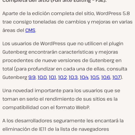
Completa del Sitio (Full Site Editing – FSE).
Aparte de la edición completa del sitio, WordPress 5.8
trae consigo toneladas de cambios y mejoras en varias
áreas del
CMS
.
Los usuarios de WordPress que no utilicen el plugin
Gutenberg encontrarán características y mejoras
procedentes de nueve versiones de Gutenberg en
total (para profundizar en cada una de ellas, consulta
Gutenberg
9.9
,
10.0
,
10.1
,
10.2
,
10.3
,
10.4
,
10.5
,
10.6
,
10.7
).
Una novedad importante para los usuarios que se
toman en serio el rendimiento de sus sitios es la
compatibilidad con el formato WebP.
A los desarrolladores seguramente les encantará la
eliminación de IE11 de la lista de navegadores