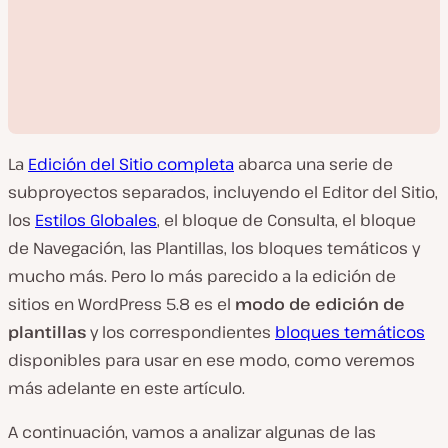
La
Edición del Sitio completa
abarca una serie de
subproyectos separados, incluyendo el Editor del Sitio,
los
Estilos Globales
, el bloque de Consulta, el bloque
de Navegación, las Plantillas, los bloques temáticos y
R
mucho más. Pero lo más parecido a la edición de
e
p
sitios en WordPress 5.8 es el
modo de edición de
r
o
plantillas
y los correspondientes
bloques temáticos
d
u
disponibles para usar en ese modo, como veremos
c
i
más adelante en este artículo.
r
v
í
A continuación, vamos a analizar algunas de las
d