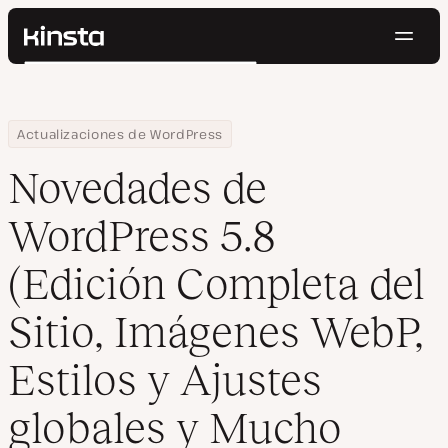
Naveg
Kinsta®
Buscar
Plataforma
Soluciones
Iniciar Sesión
Pruébalo gratis
Home
Centro de Recursos
Blog
Novedades de WordPress 5.8 (Edición Completa del Sitio, Imágen
Actualizaciones de WordPress
Precios
Recursos
Novedades de
Contacto
WordPress 5.8
(Edición Completa del
Sitio, Imágenes WebP,
Estilos y Ajustes
globales y Mucho