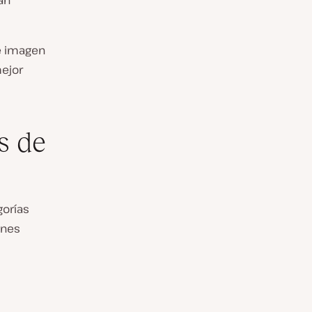
án
de imagen
ejor
s de
gorías
enes