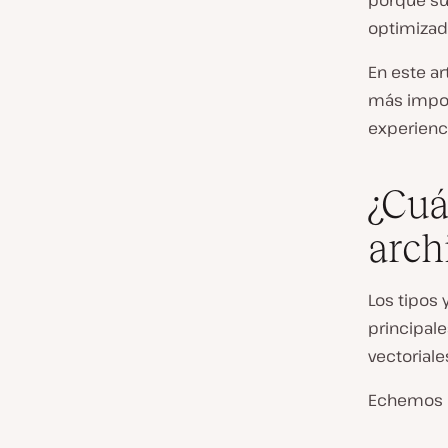
porque su
optimizad
En este a
más impor
experienci
¿Cuá
arch
Los tipos
principal
vectoriale
Echemos u