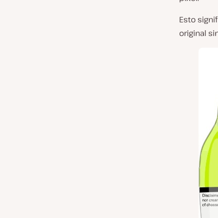
Esto signi
original s