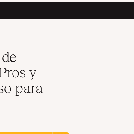
asos de Uso para Cada Formato)
 de
Pros y
so para