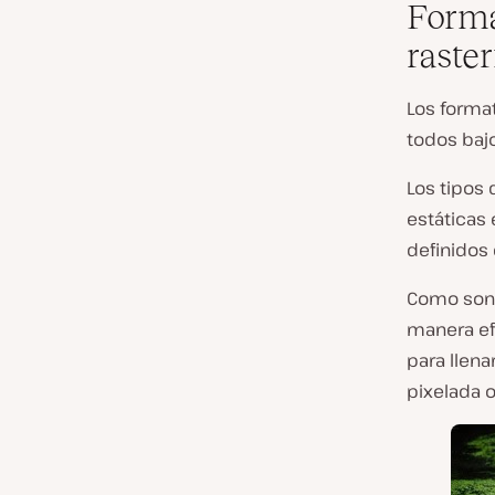
Forma
raste
Los forma
todos bajo
Los tipos
estáticas 
definidos 
Como son 
manera efi
para llena
pixelada 