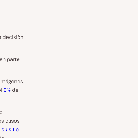
a decisión
an parte
e imágenes
el
8%
de
o
es casos
su sitio