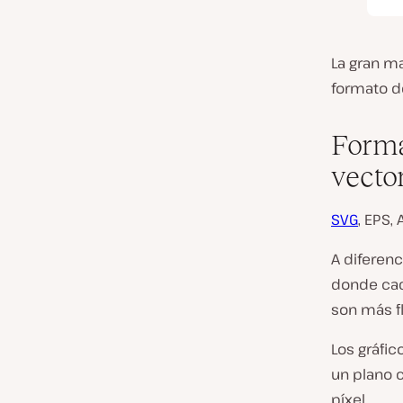
La gran ma
formato d
Forma
vecto
SVG
, EPS, 
A diferenc
donde cada
son más fl
Los gráfic
un plano c
píxel.