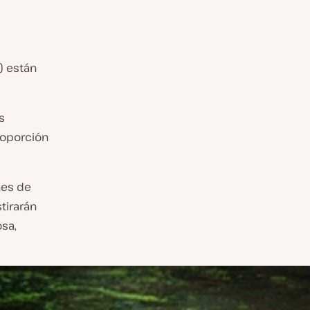
) están
s
proporción
nes de
tirarán
osa,