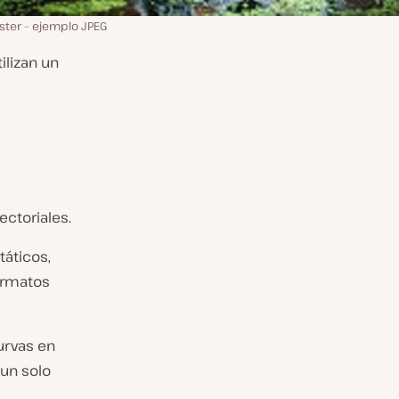
ster – ejemplo JPEG
ilizan un
ctoriales.
táticos,
formatos
urvas en
 un solo