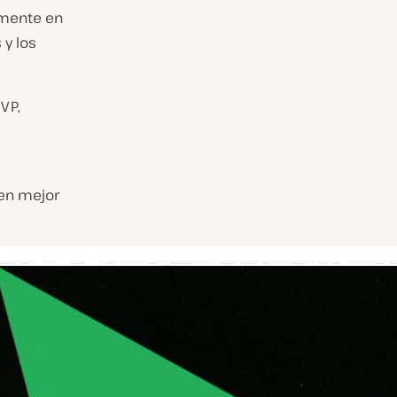
lmente en
 y los
MVP,
n mejor