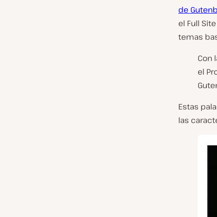
de Guten
el Full Si
temas bas
Con l
el P
Gute
Estas pal
las caract