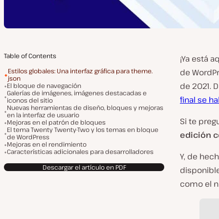
Table of Contents
¡Ya está a
Estilos globales: Una interfaz gráfica para theme.
de WordPr
json
de 2021. D
El bloque de navegación
Galerías de imágenes, imágenes destacadas e
final se h
iconos del sitio
Nuevas herramientas de diseño, bloques y mejoras
en la interfaz de usuario
Si te preg
Mejoras en el patrón de bloques
El tema Twenty Twenty-Two y los temas en bloque
edición c
de WordPress
Mejoras en el rendimiento
Características adicionales para desarrolladores
Y, de hech
Descargar el artículo en PDF
disponible
como el n