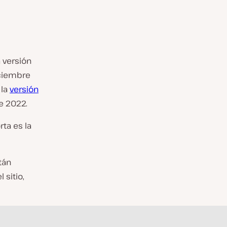
a versión
iciembre
 la
versión
e 2022.
ta es la
tán
 sitio,