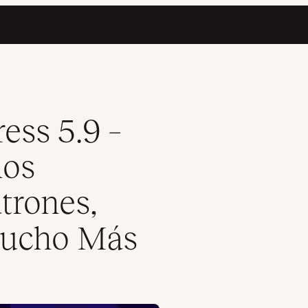
 Bloques, Patrones, APIs, Mejoras UI y Mucho Más
ess 5.9 –
los
trones,
Mucho Más