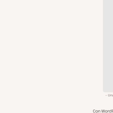
Una
Con WordP