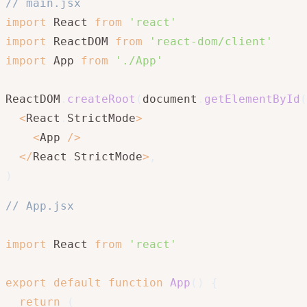
// main.jsx
import
 React 
from
'react'
import
 ReactDOM 
from
'react-dom/client'
import
 App 
from
'./App'
ReactDOM
.
createRoot
(
document
.
getElementById
(
<
React
.
StrictMode
>
<
App 
/
>
<
/
React
.
StrictMode
>
,
)
// App.jsx
import
 React 
from
'react'
export
default
function
App
(
)
{
return
(