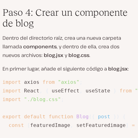
Paso 4: Crear un componente
de blog
Dentro del directorio raíz, crea una nueva carpeta
llamada
components
, y dentro de ella, crea dos
nuevos archivos:
blog.jsx
y
blog.css
.
En primer lugar, añade el siguiente código a
blog.jsx
:
import
 axios 
from
"axios"
;
import
 React
,
{
 useEffect
,
 useState 
}
from
"
import
"./blog.css"
;
export
default
function
Blog
(
{
 post 
}
)
{
const
[
featuredImage
,
 setFeaturedimage
]
=