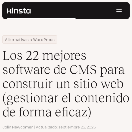
Naveg
Kinsta®
Buscar
Plataforma
Soluciones
Iniciar Sesión
Pruébalo gratis
Home
Centro de Recursos
Blog
Los 22 mejores software de CMS para construir un sitio web (ges
Alternativas a WordPress
Precios
Recursos
Los 22 mejores
Contacto
software de CMS para
construir un sitio web
(gestionar el contenido
de forma eficaz)
Autor
Colin Newcomer
Actualizado
septiembre 25, 2025