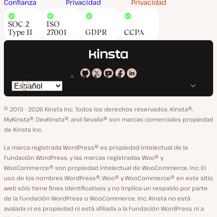
Confianza
Privacidad
Privacidad
SOC 2
ISO
Type II
27001
GDPR
CCPA
Kinsta
Kinsta
Kinsta
Kinsta
Kinsta
Cambiar
en
en
en
en
en
idioma
GitHub
X
YouTube
Facebook
LinkedIn
© 2013 - 2026 Kinsta Inc. Todos los derechos reservados.
Kinsta®,
MyKinsta®, DevKinsta®, and Sevalla® son marcas comerciales propiedad
de Kinsta Inc.
La marca registrada WordPress® es propiedad intelectual de la
Fundación WordPress, y las marcas registradas Woo® y
WooCommerce® son propiedad intelectual de WooCommerce, Inc. El
uso de los nombres WordPress®, Woo® y WooCommerce® en este sitio
web sólo tiene fines identificativos y no implica un respaldo por parte
de la Fundación WordPress o WooCommerce, Inc. Kinsta no está
avalada ni es propiedad ni está afiliada a la Fundación WordPress ni a