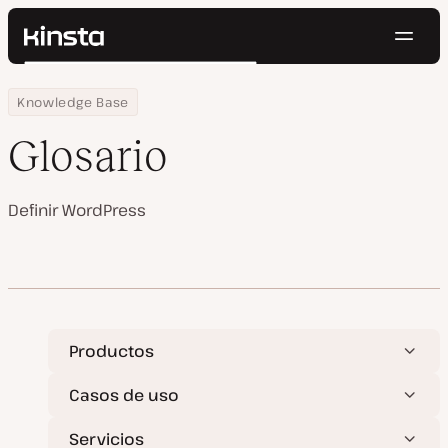
Naveg
Kinsta®
Buscar
Plataforma
Home
Centro de Recursos
Glosario
Knowledge Base
Soluciones
Iniciar Sesión
Pruébalo gratis
Precios
Glosario
Recursos
Contacto
Definir WordPress
Productos
Casos de uso
Servicios