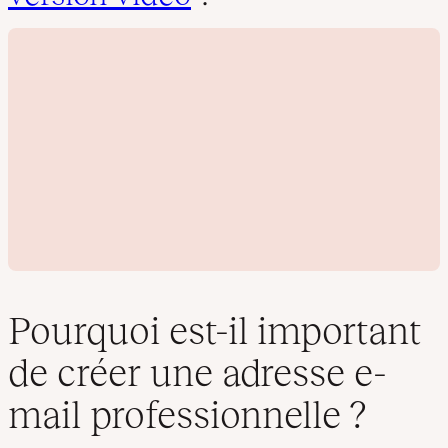
Pourquoi est-il important
de créer une adresse e-
L
mail professionnelle ?
i
r
e