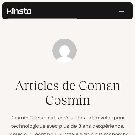
Navig
Kinsta®
Rechercher
Plateforme
Solutions
Connexion
Essayer gratuitement
Prix
Ressources
Contact
Articles de Coman
Cosmin
Cosmin Coman est un rédacteur et développeur
technologique avec plus de 3 ans d'expérience.
Depuis qu'il écrit pour Kinsta, il a aidé à la recherche