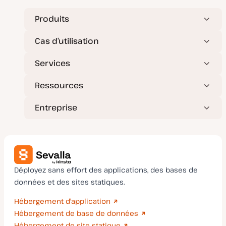
i
u
s
b
e
l
Produits
à
i
j
c
o
a
Cas d’utilisation
u
t
r
i
o
Services
n
Ressources
Entreprise
Déployez sans effort des applications, des bases de
données et des sites statiques.
Hébergement d'application
Hébergement de base de données
Hébergement de site statique