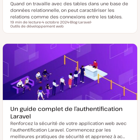
Quand on travaille avec des tables dans une base de
données relationnelle, on peut caractériser les
relations comme des connexions entre les tables.
19 min de lecture
4 octobre 2024
Blog
Laravel
Temps de lecture
Outils de développement web
D
T
S
S
a
y
u
u
t
p
j
j
e
e
e
e
d
d
t
t
e
e
m
p
i
u
s
b
e
l
à
i
j
c
o
a
u
t
r
i
o
n
Un guide complet de l’authentification
Laravel
Renforcez la sécurité de votre application web avec
l'authentification Laravel. Commencez par les
meilleures pratiques de sécurité et apprenez à ac…