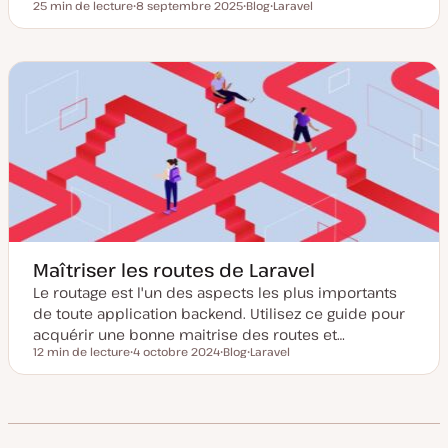
25 min de lecture
8 septembre 2025
Blog
Laravel
Temps de lecture
D
T
S
a
y
u
t
p
j
e
e
e
d
d
t
e
e
m
p
i
u
s
b
e
l
à
i
j
c
o
a
u
t
r
i
o
n
Maîtriser les routes de Laravel
Le routage est l'un des aspects les plus importants
de toute application backend. Utilisez ce guide pour
acquérir une bonne maitrise des routes et…
12 min de lecture
4 octobre 2024
Blog
Laravel
Temps de lecture
D
T
S
a
y
u
t
p
j
e
e
e
d
d
t
e
e
m
p