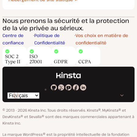
Nous prenons la sécurité et la protection
de la vie privée au sérieux.
Centre de
Politique de
Vos choix en matière de
confiance
Confidentialité
confidentialité
SOC 2
ISO
Type II
27001
GDPR
CCPA
Kinsta
Kinsta
Kinsta
Kinsta
Kinsta
Changer
sur
sur
sur
sur
sur
de
GitHub
X
YouTube
Facebook
LinkedIn
© 2013 - 2026 Kinsta Inc. Tous droits réservés.
Kinsta®, MyKinsta® et
langue
DevKinsta® et Sevalla® sont des marques commerciales appartenant à
Kinsta Inc.
La marque WordPress® est la propriété intellectuelle de la fondation