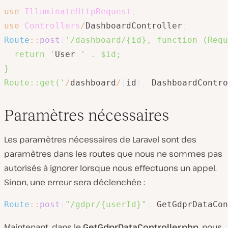
use
IlluminateHttpRequest
;
use
Controllers
/
DashboardController
;
Route
::
post
(
'/dashboard/{id}, function (Requ
  return '
User
:
' . $id;

}

Route::get('
/
dashboard
/
{
id
}
,
 DashboardContro
Paramètres nécessaires
Les paramètres nécessaires de Laravel sont des
paramètres dans les routes que nous ne sommes pas
autorisés à ignorer lorsque nous effectuons un appel.
Sinon, une erreur sera déclenchée :
Route
::
post
(
"/gdpr/{userId}"
,
 GetGdprDataCo
Maintenant, dans le
GetGdprDataController.php
, nous