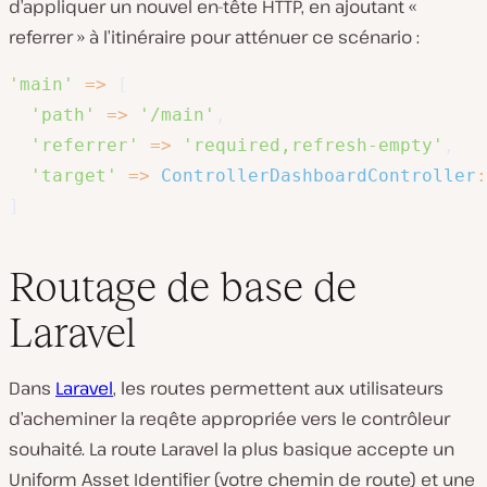
d’appliquer un nouvel en-tête HTTP, en ajoutant «
referrer » à l’itinéraire pour atténuer ce scénario :
'main'
=>
[
'path'
=>
'/main'
,
'referrer'
=>
'required,refresh-empty'
,
'target'
=>
ControllerDashboardController
:
]
Routage de base de
Laravel
Dans
Laravel
, les routes permettent aux utilisateurs
d’acheminer la reqête appropriée vers le contrôleur
souhaité. La route Laravel la plus basique accepte un
Uniform Asset Identifier (votre chemin de route) et une