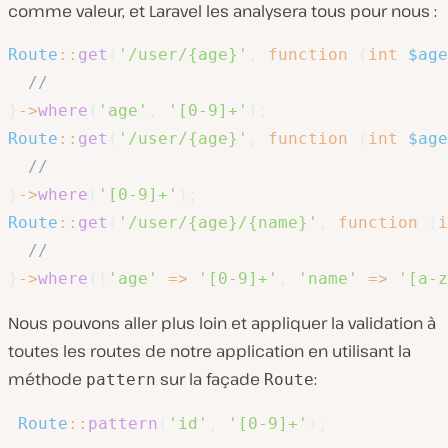
comme valeur, et Laravel les analysera tous pour nous :
Route
::
get
(
'/user/{age}'
,
function
(
int
$age
//
}
->
where
(
'age'
,
'[0-9]+'
)
;
Route
::
get
(
'/user/{age}'
,
function
(
int
$age
//
}
->
where
(
'[0-9]+'
)
;
Route
::
get
(
'/user/{age}/{name}'
,
function
(
i
//
}
->
where
(
[
'age'
=>
'[0-9]+'
,
'name'
=>
'[a-z
Nous pouvons aller plus loin et appliquer la validation à
toutes les routes de notre application en utilisant la
méthode
sur la façade
:
pattern
Route
Route
::
pattern
(
'id'
,
'[0-9]+'
)
;