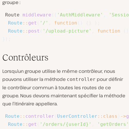
groupe :
 Route
:
middleware
(
[
'AuthMiddleware'
,
'Sessio
Route
::
get
(
'/'
,
function
(
)
{
}
)
;
Route
::
post
(
'/upload-picture'
,
function
(
)
}
)
;
Contrôleurs
Lorsqu’un groupe utilise le même contrôleur, nous
pouvons utiliser la méthode
pour définir
controller
le contrôleur commun à toutes les routes de ce
groupe. Nous devons maintenant spécifier la méthode
que l’itinéraire appellera.
Route
::
controller
(
UserController
::
class
)
->
g
Route
::
get
(
'/orders/{userId}'
,
'getOrders'