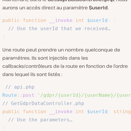
aurons un accès direct au paramètre
$userId
.
public
function
__invoke
(
int
$userId
)
{
// Use the userId that we received…
}
Une route peut prendre un nombre quelconque de
paramètres. Ils sont injectés dans les
callbacks/contrôleurs de la route en fonction de l’ordre
dans lequel ils sont listés :
// api.php
Route
::
post
(
'/gdpr/{userId}/{userName}/{user
// GetGdprDataController.php
public
function
__invoke
(
int
$userId
,
string
// Use the parameters…
}