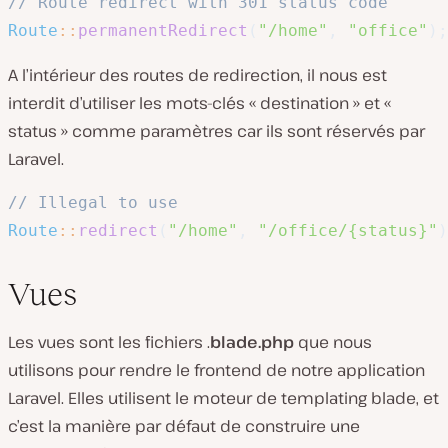
// Route redirect with 301 status code
Route
::
permanentRedirect
(
"/home"
,
"office"
)
;
A l’intérieur des routes de redirection, il nous est
interdit d’utiliser les mots-clés « destination » et «
status » comme paramètres car ils sont réservés par
Laravel.
// Illegal to use
Route
::
redirect
(
"/home"
,
"/office/{status}"
)
Vues
Les vues sont les fichiers .
blade.php
que nous
utilisons pour rendre le frontend de notre application
Laravel. Elles utilisent le moteur de templating blade, et
c’est la manière par défaut de construire une