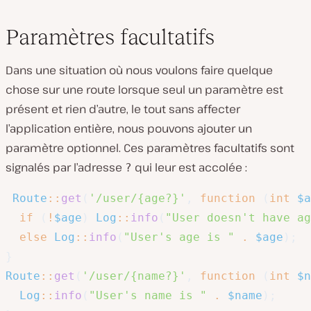
Paramètres facultatifs
Dans une situation où nous voulons faire quelque
chose sur une route lorsque seul un paramètre est
présent et rien d’autre, le tout sans affecter
l’application entière, nous pouvons ajouter un
paramètre optionnel. Ces paramètres facultatifs sont
signalés par l’adresse
qui leur est accolée :
?
Route
::
get
(
'/user/{age?}'
,
function
(
int
$a
if
(
!
$age
)
Log
::
info
(
"User doesn't have ag
else
Log
::
info
(
"User's age is "
.
$age
)
;
}
Route
::
get
(
'/user/{name?}'
,
function
(
int
$n
Log
::
info
(
"User's name is "
.
$name
)
;