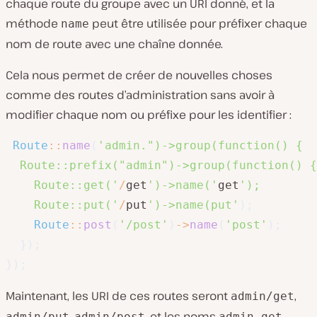
chaque route du groupe avec un URI donné, et la
méthode
peut être utilisée pour préfixer chaque
name
nom de route avec une chaîne donnée.
Cela nous permet de créer de nouvelles choses
comme des routes d’administration sans avoir à
modifier chaque nom ou préfixe pour les identifier :
Route
::
name
(
'admin.")->group(function() {

  Route::prefix("admin")->group(function() {

    Route::get('
/
get
')->name('
get
');

    Route::put('
/
put
')->name(put'
)
;
Route
::
post
(
'/post'
)
->
name
(
'post'
)
;
}
)
;
}
)
;
Maintenant, les URI de ces routes seront
,
admin/get
,
, et les noms
,
admin/put
admin/post
admin.get