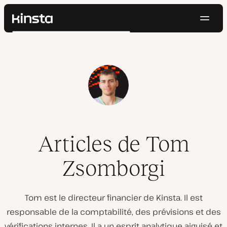
Navig
Kinsta®
Rechercher
Plateforme
Solutions
Connexion
Essayer gratuitement
Prix
Ressources
Contact
Articles de Tom
Zsomborgi
Tom est le directeur financier de Kinsta. Il est
responsable de la comptabilité, des prévisions et des
vérifications internes. Il a un esprit analytique aiguisé et