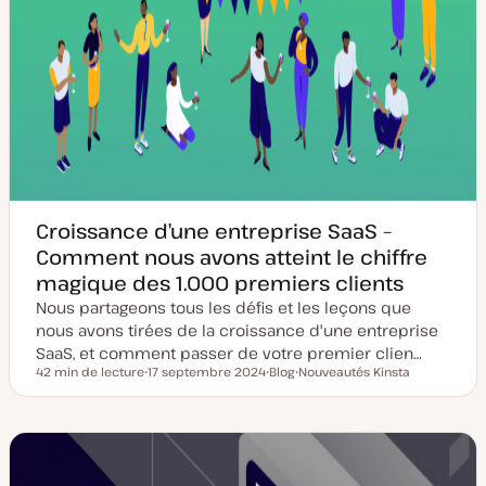
Croissance d’une entreprise SaaS –
Comment nous avons atteint le chiffre
magique des 1.000 premiers clients
Nous partageons tous les défis et les leçons que
nous avons tirées de la croissance d'une entreprise
SaaS, et comment passer de votre premier clien…
42 min de lecture
17 septembre 2024
Blog
Nouveautés Kinsta
Temps de lecture
D
T
S
a
y
u
t
p
j
e
e
e
d
d
t
e
e
m
p
i
u