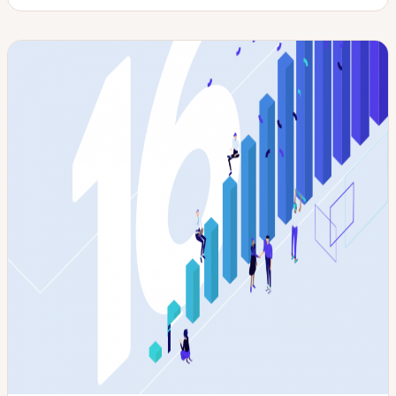
t
u
p
j
u
j
e
j
e
e
j
e
d
e
d
t
e
t
e
t
e
t
m
p
i
u
s
b
e
l
à
i
j
c
o
a
u
t
r
i
o
n