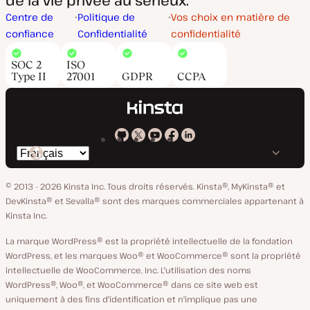
de la vie privée au sérieux.
Centre de
Politique de
Vos choix en matière de
confiance
Confidentialité
confidentialité
SOC 2
ISO
Type II
27001
GDPR
CCPA
Kinsta
Kinsta
Kinsta
Kinsta
Kinsta
Changer
sur
sur
sur
sur
sur
de
GitHub
X
YouTube
Facebook
LinkedIn
© 2013 - 2026 Kinsta Inc. Tous droits réservés.
Kinsta®, MyKinsta® et
langue
DevKinsta® et Sevalla® sont des marques commerciales appartenant à
Kinsta Inc.
La marque WordPress® est la propriété intellectuelle de la fondation
WordPress, et les marques Woo® et WooCommerce® sont la propriété
intellectuelle de WooCommerce, Inc. L'utilisation des noms
WordPress®, Woo®, et WooCommerce® dans ce site web est
uniquement à des fins d'identification et n'implique pas une