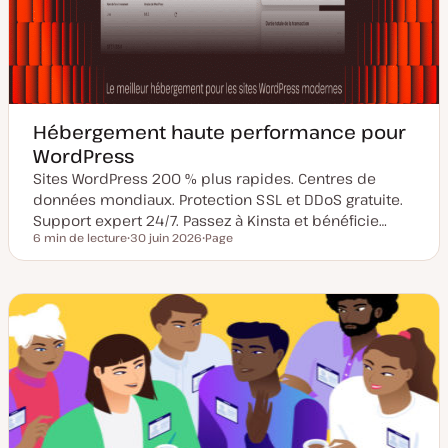
Hébergement haute performance pour
WordPress
Sites WordPress 200 % plus rapides. Centres de
données mondiaux. Protection SSL et DDoS gratuite.
Support expert 24/7. Passez à Kinsta et bénéficie…
6 min de lecture
30 juin 2026
Page
Temps de lecture
D
T
a
y
t
p
e
e
d
d
e
e
m
p
i
u
s
b
e
l
à
i
j
c
o
a
u
t
r
i
o