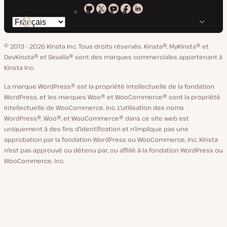
Kinsta
Kinsta
Kinsta
Kinsta
Kinsta
Changer
sur
sur
sur
sur
sur
de
GitHub
X
YouTube
Facebook
LinkedIn
© 2013 - 2026 Kinsta Inc. Tous droits réservés.
Kinsta®, MyKinsta® et
langue
DevKinsta® et Sevalla® sont des marques commerciales appartenant à
Kinsta Inc.
La marque WordPress® est la propriété intellectuelle de la fondation
WordPress, et les marques Woo® et WooCommerce® sont la propriété
intellectuelle de WooCommerce, Inc. L'utilisation des noms
WordPress®, Woo®, et WooCommerce® dans ce site web est
uniquement à des fins d'identification et n'implique pas une
approbation par la fondation WordPress ou WooCommerce, Inc. Kinsta
n'est pas approuvé ou détenu par, ou affilié à la fondation WordPress ou
WooCommerce, Inc.