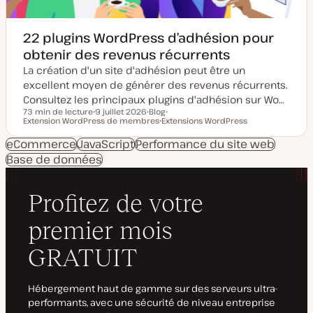
n
22 plugins WordPress d’adhésion pour
obtenir des revenus récurrents
La création d'un site d'adhésion peut être un
excellent moyen de générer des revenus récurrents.
Consultez les principaux plugins d'adhésion sur Wo…
73 min de lecture
9 juillet 2026
Blog
Temps de lecture
Extension WordPress de membres
D
T
Extensions WordPress
S
a
y
S
u
t
p
u
j
eCommerce
JavaScript
Performance du site web
e
e
j
e
Base de données
d
d
e
t
e
e
t
m
p
i
u
s
b
e
l
à
i
j
c
o
a
u
t
r
i
o
n