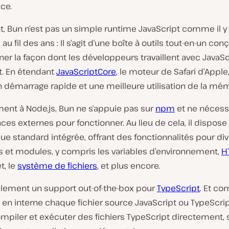
ace.
, Bun n’est pas un simple runtime JavaScript comme il y
u fil des ans : Il s’agit d’une boîte à outils tout-en-un co
ner la façon dont les développeurs travaillent avec JavaSc
t. En étendant
JavaScriptCore
, le moteur de Safari d’Apple
 démarrage rapide et une meilleure utilisation de la mém
ent à Node.js, Bun ne s’appuie pas sur
npm
et ne nécess
s externes pour fonctionner. Au lieu de cela, il dispose
ue standard intégrée, offrant des fonctionnalités pour di
s et modules, y compris les variables d’environnement,
H
, le
système de fichiers
, et plus encore.
galement un support ou͏t-of-the-box pour
TypeScript
. Et c
en interne chaque fichier source JavaScript ou TypeScrip
piler et exécuter des fichiers TypeScript͏ directement, 