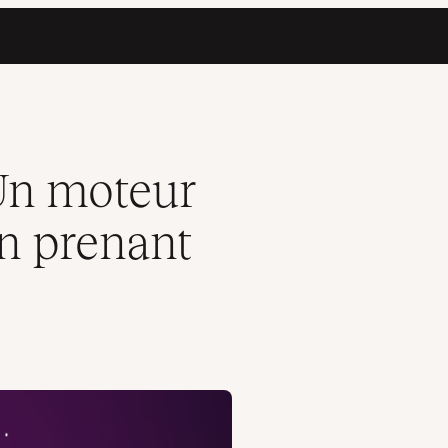
n charge Node.js
Un moteur
un prenant