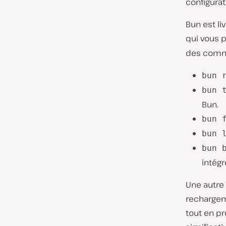
con͏figura
Bun est li
qui vous 
des comma
bun 
bun 
Bun.
bun 
bun 
bun 
intégr
Une autre
rechargem
tout en pré