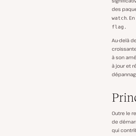
significat
des paque
. E
watch
flag.
Au-delà d
croissant
à son amé
à jour et 
dépannag
Prin
Outre le 
de démarr
qui contr