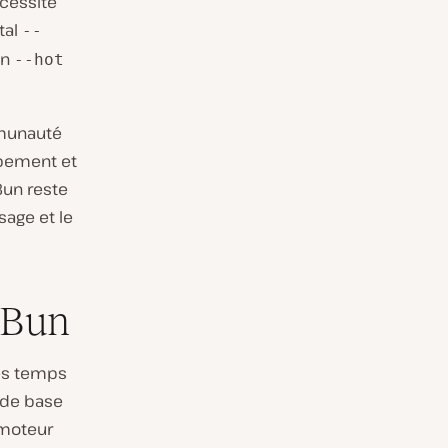
écessite
tal
--
on
--hot
mmunauté
ppement et
Bun reste
sage et le
 Bun
des temps
 de base
 moteur