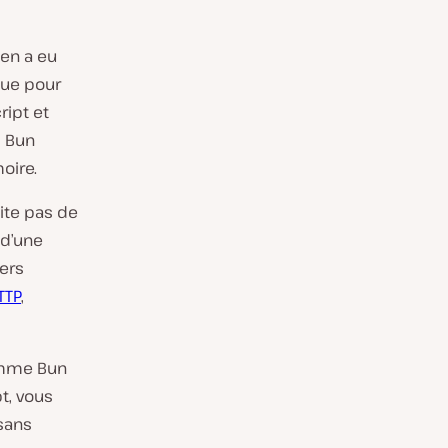
 en a eu
nçue pour
ript et
, Bun
oire.
ite pas de
 d’une
vers
TTP
,
omme Bun
t, vous
sans