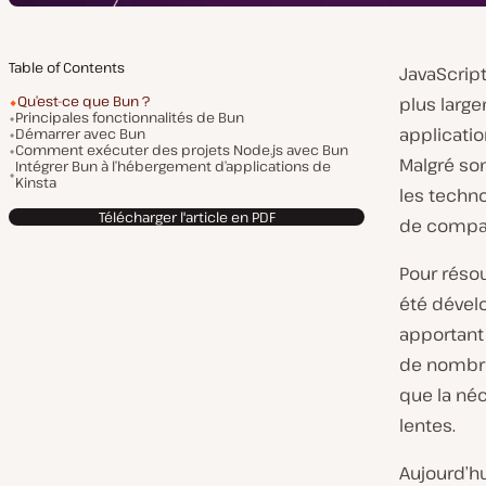
Table of Contents
JavaScript
Qu’est-ce que Bun ?
plus larg
Principales fonctionnalités de Bun
applicati
Démarrer avec Bun
Comment exécuter des projets Node.js avec Bun
Malgré son
Intégrer Bun à l’hébergement d’applications de
Kinsta
les techno
Télécharger l'article en PDF
de compati
Pour réso
été dévelo
apportant 
de nombre
que la né
lentes.
Aujourd’hui