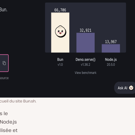
cueil du site Bun.sh.
s le
 Node.js
lisée et