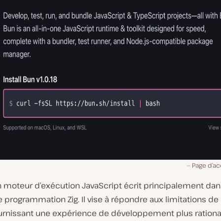
Page d’ac
n moteur d’exécution JavaScript écrit principalement dan
 programmation Zig. Il vise à répondre aux limitations de
ournissant une expérience de développement plus rationa