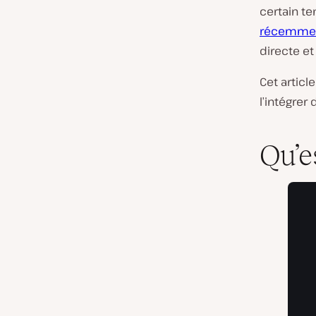
certain te
récemmen
directe et
Cet articl
l’intégrer
Qu’e