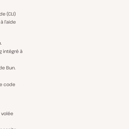
de (CLI)
à l’aide
.
g intégré à
de Bun.
de code
 volée