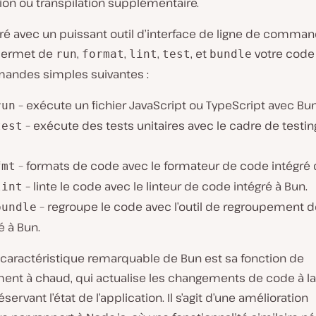
tion ou transpilation supplémentaire.
vré avec un puissant outil d’interface de ligne de comman
permet de
,
,
,
, et
votre code 
run
format
lint
test͏
bundle
ndes simples suivantes :
– exécute un fichier JavaScript ou TypeScript avec Bun
run
– exécute des tests unitaires avec le cadre de testin͏
test
– forma͏ts de code avec le formateur de code intégré 
fmt
– linte le code avec le linteur de code intégré à Bun.
lint
– regroupe le code avec l’outil de regroupement 
bundle
é à Bun.
 caractéristique remarquable de Bun est sa fonction de
ent à chaud, qui actualise les changements de code à la
servant l’état de l’application. Il s’agit d’une amélioration