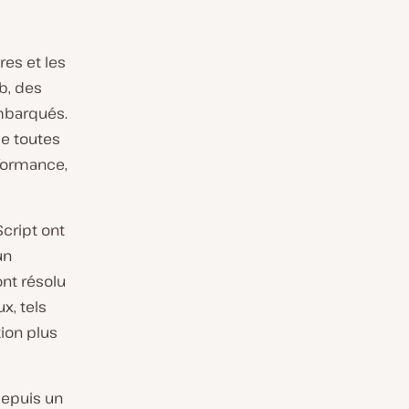
res et les
b, des
mbarqués.
me toutes
formance,
cript ont
un
ont résolu
x, tels
ion plus
depuis un