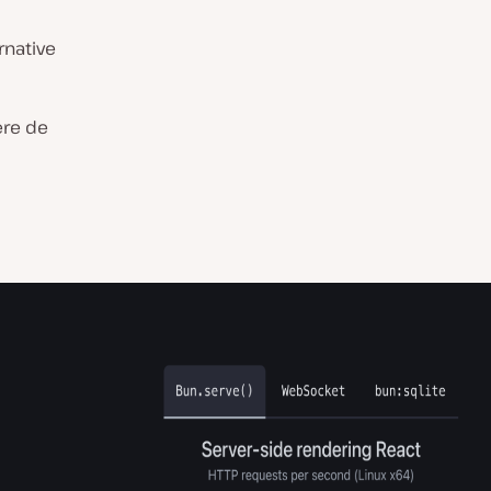
rnative
ère de