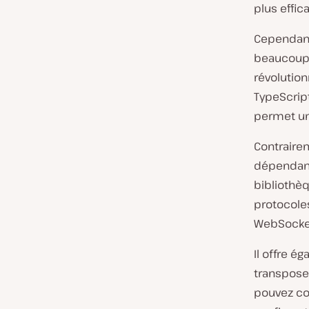
plus effic
Cependant
beaucoup a
révolution
TypeScrip
permet un
Contrairem
dépendance
bibliothèq
protocole
WebSocket
Il offre é
transpose 
pouvez com