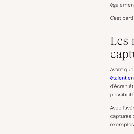
également 
C’est parti 
Les 
capt
Avant que 
étaient e
d’écran ét
possibilit
Avec l’avè
captures 
exemples d