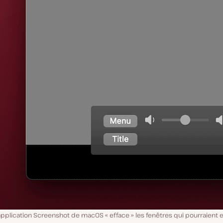
’application Screenshot de macOS « efface » les fenêtres qui pourraient e