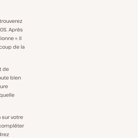
 trouverez
OS. Après
onne ». Il
coup de la
et de
oute bien
ture
 quelle
 sur votre
 compléter
drez