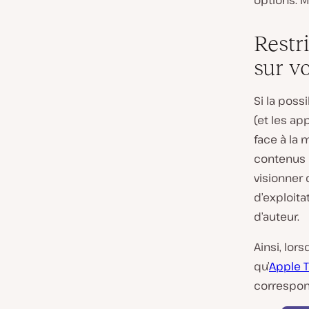
options. M
Restri
sur v
Si la poss
(et les ap
face à la 
contenus 
visionner 
d’exploita
d’auteur.
Ainsi, lor
qu’
Apple 
correspon