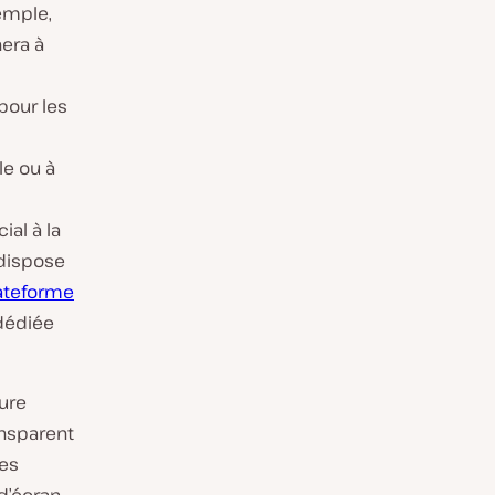
xemple,
era à
 pour les
le ou à
ial à la
dispose
ateforme
 dédiée
ture
ansparent
ces