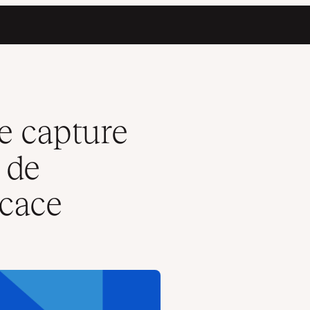
 rapide et efficace
e capture
 de
icace