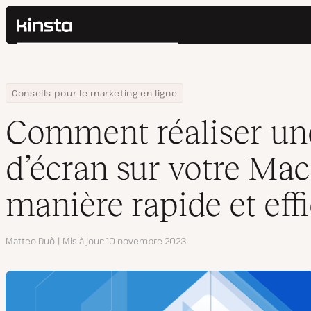
Kinsta®
Rechercher
Plateforme
Solutions
Connexion
Home
Centre de ressources
Blog
Comment réaliser une capture d’écran sur votre Mac de manière
Conseils pour le marketing en ligne
Prix
Ressources
Comment réaliser un
Contact
d’écran sur votre Mac
manière rapide et eff
Auteur
Matteo Duò
Mis à jour
10 novembre 2023