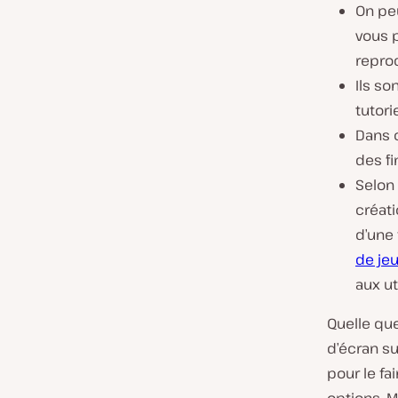
On peu
vous p
reprod
Ils so
tutori
Dans c
des fi
Selon 
créati
d’une 
de je
aux ut
Quelle que
d’écran su
pour le f