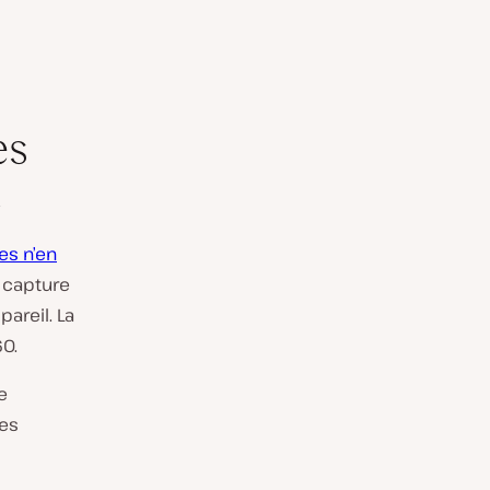
es
c
s n’en
e capture
pareil. La
60.
e
ues