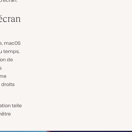
d’écran.
’écran
ple, macOS
 du temps,
ion de
s
ème
 droits
tion telle
nêtre