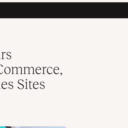
ing Pages et les Sites Personnels
rs
eCommerce,
es Sites