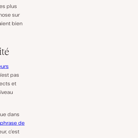
es plus
hose sur
aient bien
ité
eurs
n’est pas
ects et
iveau
que dans
e phrase de
r, c’est