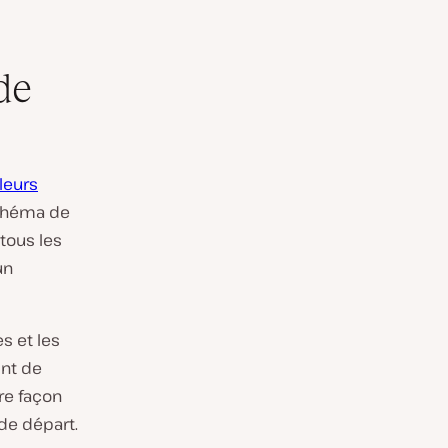
de
leurs
schéma de
 tous les
un
s et les
int de
re façon
de départ.