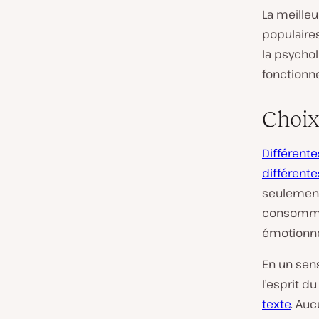
La meilleu
populaire
la psychol
fonctionne
Choix
Différente
différente
seulement 
consommat
émotionne
En un sen
l’esprit 
texte
. Au