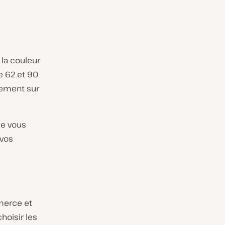
 la couleur
e 62 et 90
ement sur
ue vous
 vos
merce et
hoisir les