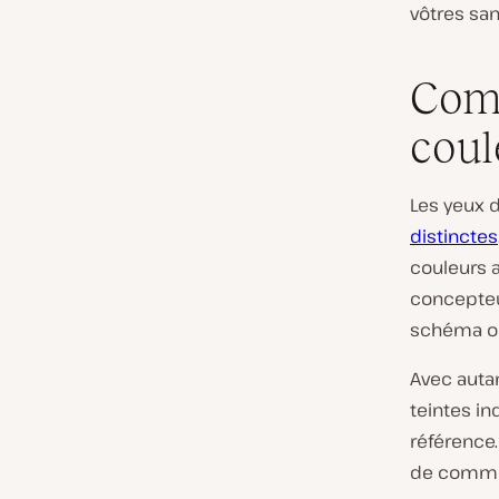
vôtres sa
Comm
coul
Les yeux 
distinctes
couleurs a
concepteu
schéma ou
Avec autan
teintes in
référence.
de commen