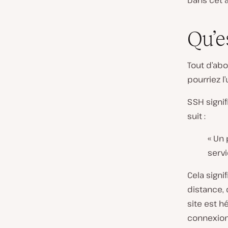
Dans cet 
Qu’e
Tout d’ab
pourriez l’u
SSH signif
suit :
« Un 
servi
Cela signi
distance, 
site est h
connexion.