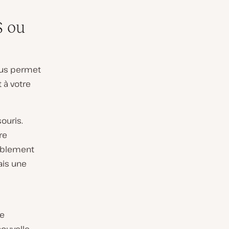
S ou
ous permet
it à votre
ouris.
re
bablement
ais une
de