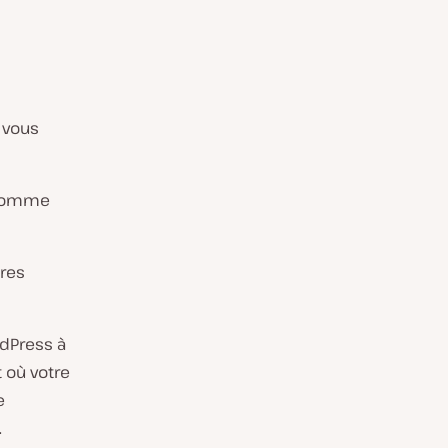
 vous
 comme
tres
rdPress à
t où votre
e
.