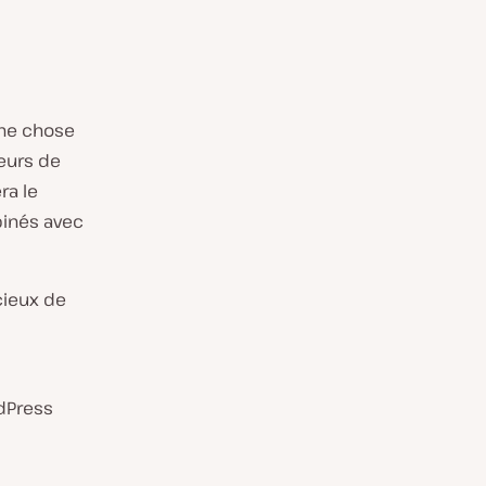
une chose
teurs de
ra le
inés avec
écieux de
rdPress