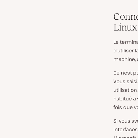
Conne
Linux
Le termina
d’utilise
machine, s
Ce n’est p
Vous sais
utilisatio
habitué à
fois que v
Si vous av
interface