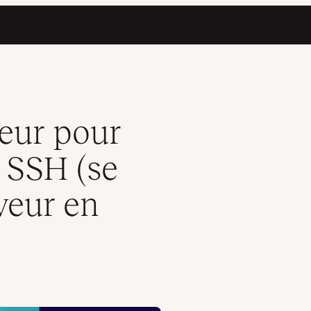
ecter à votre serveur en toute sécurité)
eur pour
 SSH (se
veur en