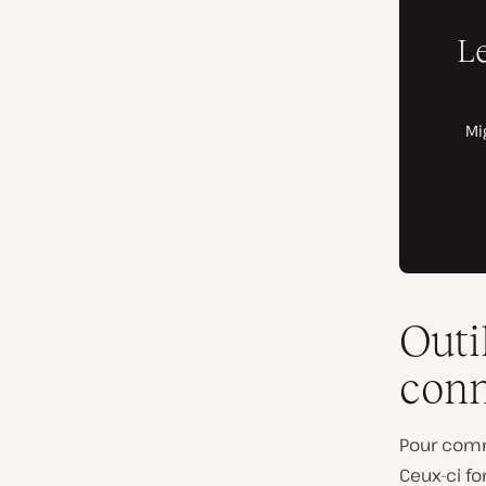
Outi
conn
Pour comme
Ceux-ci fo