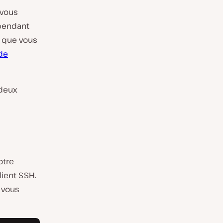
 vous
 pendant
is que vous
de
 deux
otre
lient SSH.
s vous