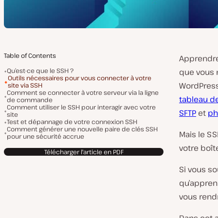
Table of Contents
Apprendre
Qu’est-ce que le SSH ?
que vous n
Outils nécessaires pour vous connecter à votre
WordPress,
site via SSH
Comment se connecter à votre serveur via la ligne
tableau d
de commande
Comment utiliser le SSH pour interagir avec votre
SFTP
et
ph
site
Test et dépannage de votre connexion SSH
Comment générer une nouvelle paire de clés SSH
Mais le SS
pour une sécurité accrue
votre boît
Télécharger l'article en PDF
Si vous so
qu’apprend
vous rendr