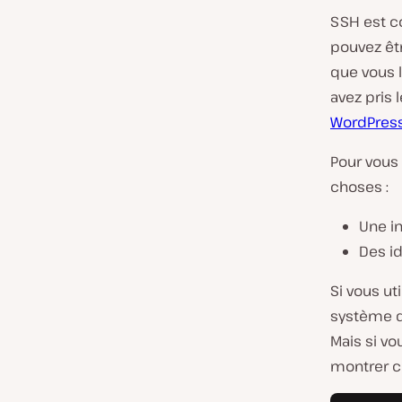
SSH est c
pouvez êt
que vous l’
avez pris 
WordPres
Pour vous
choses :
Une in
Des id
Si vous ut
système d’
Mais si vo
montrer c