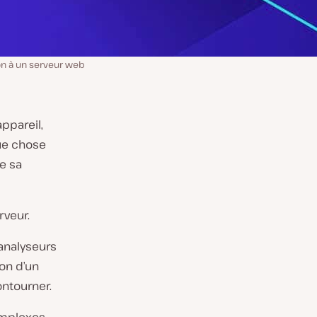
n à un serveur web
appareil,
que chose
e sa
rveur.
 analyseurs
on d’un
ontourner.