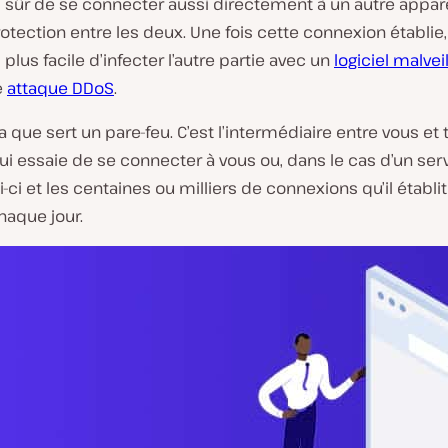
as sûr de se connecter aussi directement à un autre appar
tection entre les deux. Une fois cette connexion établie, 
lus facile d’infecter l’autre partie avec un
logiciel malvei
e
attaque DDoS
.
la que sert un pare-feu. C’est l’intermédiaire entre vous et 
ui essaie de se connecter à vous ou, dans le cas d’un se
i-ci et les centaines ou milliers de connexions qu’il établi
haque jour.