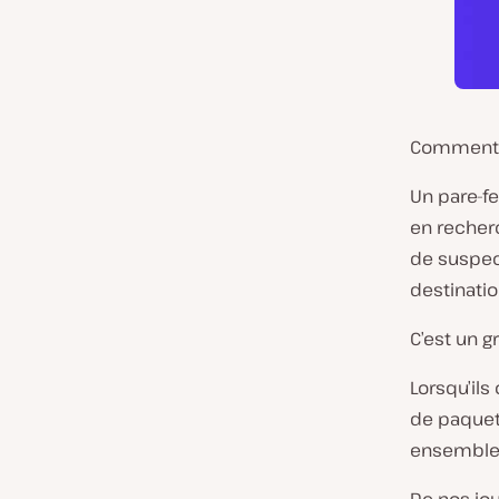
Comment f
Un pare-fe
en recherc
de suspect
destinatio
C’est un g
Lorsqu’ils
de paquets
ensemble m