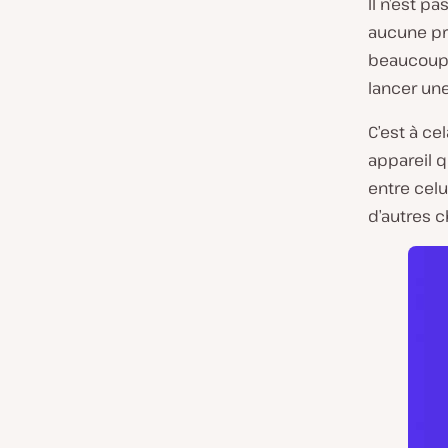
Il n’est p
aucune pro
beaucoup p
lancer un
C’est à ce
appareil q
entre celu
d’autres c