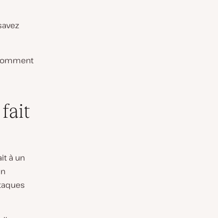
savez
t comment
fait
it à un
un
ttaques