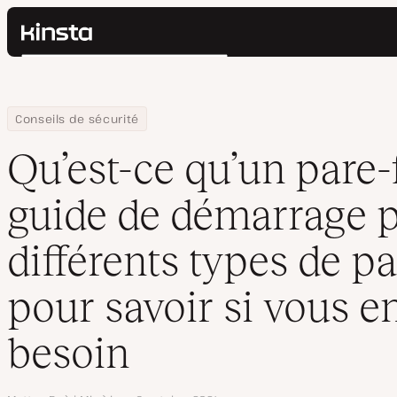
Kinsta®
Rechercher
Plateforme
Solutions
Connexion
Home
Centre de ressources
Blog
Qu’est-ce qu’un pare-feu ? Un guide de démarrage pour les diffé
Conseils de sécurité
Prix
Ressources
Qu’est-ce qu’un pare-
Contact
guide de démarrage p
différents types de pa
pour savoir si vous e
besoin