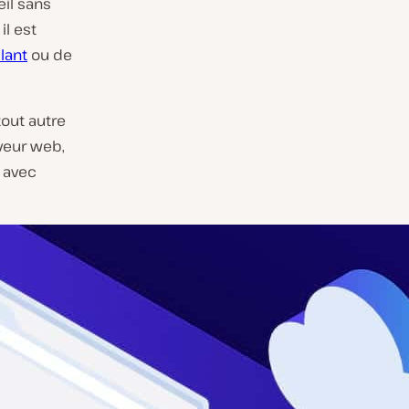
eil sans
il est
llant
ou de
tout autre
rveur web,
t avec