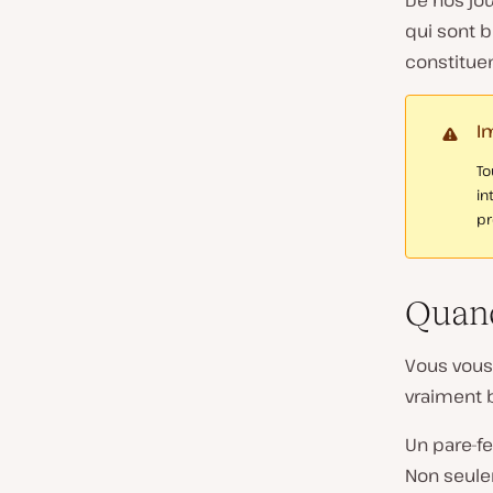
De nos jo
qui sont b
constituen
I
To
in
pr
Quand
Vous vous 
vraiment 
Un pare-fe
Non seulem