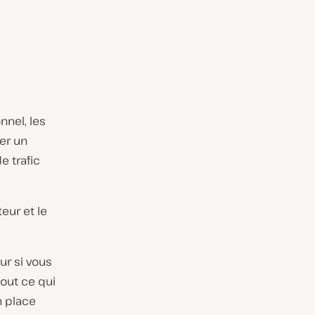
nnel, les
ver un
e trafic
teur et le
ur si vous
tout ce qui
n place