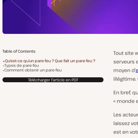
Table of Contents
Tout site 
Qu’est-ce qu’un pare-feu ? Que fait un pare-feu ?
serveurs e
Types de pare-feu
moyen d’
Comment obtenir un pare-feu
illégitime.
Télécharger l'article en PDF
En bref, q
« monde ex
Les acteur
laissez vo
est en vo