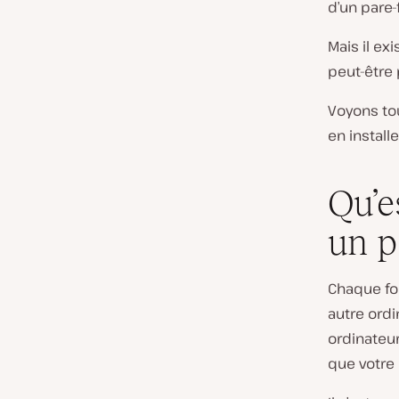
d’un pare-
Mais il ex
peut-être
Voyons to
en install
Qu’e
un p
Chaque foi
autre ordi
ordinateur
que votre 