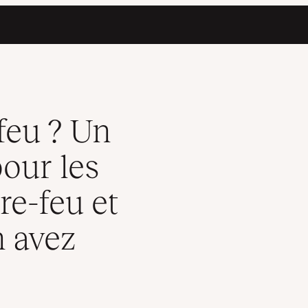
rents types de pare-feu et pour savoir si vous en avez besoin
feu ? Un
our les
re-feu et
n avez