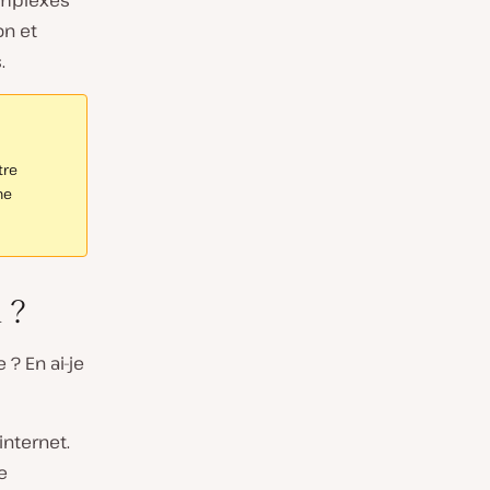
omplexes
on et
.
tre
ne
 ?
? En ai-je
internet.
e