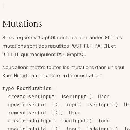
}
Mutations
Si les requêtes GraphQL sont des demandes
, les
GET
mutations sont des requêtes
,
,
, et
POST
PUT
PATCH
qui manipulent l’API GraphQL.
DELETE
Nous allons mettre toutes les mutations dans un seul
pour faire la démonstration :
RootMutation
type RootMutation 
{
  createUser(input
:
 UserInput!)
:
 User       
  updateUser(id
:
 ID!
,
 input
:
 UserInput!)
:
 Us
  removeUser(id
:
 ID!)
:
 User                 
  createTodo(input
:
 TodoInput!)
:
 Todo

  updateTodo(id
:
 ID!
,
 input
:
 TodoInput!)
:
 To