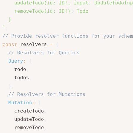
    updateTodo(id: ID!, input: UpdateTodoInp
    removeTodo(id: ID!): Todo

`
;
// Provide resolver functions for your schem
const
 resolvers 
=
{
// Resolvers for Queries
Query
:
{
    todo
,
    todos
,
}
,
// Resolvers for Mutations
Mutation
:
{
    createTodo
,
    updateTodo
,
    removeTodo
,