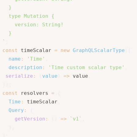
  }

  type Mutation {

    version: String!

`
;
const
 timeScalar 
=
new
GraphQLScalarType
(
{
name
:
'Time'
,
description
:
'Time custom scalar type'
,
serialize
:
(
value
)
=>
 value
,
}
)
;
const
 resolvers 
=
{
Time
:
 timeScalar
,
Query
:
{
getVersion
:
(
)
=>
`
v1
`
,
}
,
}
;