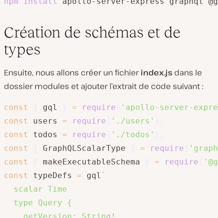
npm
install
 apollo-server-express graphql @g
Création de schémas et de
types
Ensuite, nous allons créer un fichier
index.js
dans le
dossier modules et ajouter l’extrait de code suivant :
const
{
 gql 
}
=
require
(
'apollo-server-expre
const
 users 
=
require
(
'./users'
)
;
const
 todos 
=
require
(
'./todos'
)
;
const
{
 GraphQLScalarType 
}
=
require
(
'graph
const
{
 makeExecutableSchema 
}
=
require
(
'@g
const
 typeDefs 
=
 gql
`
  scalar Time

  type Query {

    getVersion: String!
