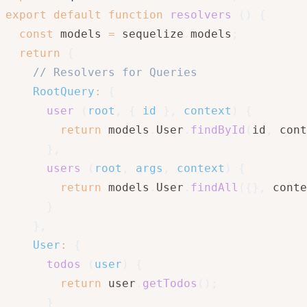
export
default
function
resolvers
(
)
{
const
 models 
=
 sequelize
.
models
;
return
{
// Resolvers for Queries
RootQuery
:
{
user
(
root
,
{
 id 
}
,
 context
)
{
return
 models
.
User
.
findById
(
id
,
 cont
}
,
users
(
root
,
 args
,
 context
)
{
return
 models
.
User
.
findAll
(
{
}
,
 conte
}
}
,
User
:
{
todos
(
user
)
{
return
 user
.
getTodos
(
)
;
}