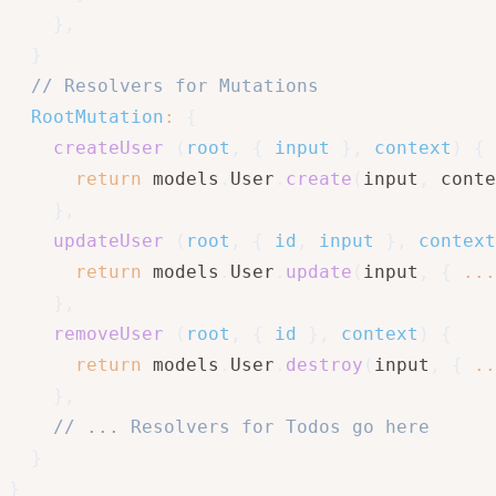
}
,
}
// Resolvers for Mutations
RootMutation
:
{
createUser
(
root
,
{
 input 
}
,
 context
)
{
return
 models
.
User
.
create
(
input
,
 conte
}
,
updateUser
(
root
,
{
 id
,
 input 
}
,
 context
return
 models
.
User
.
update
(
input
,
{
...
}
,
removeUser
(
root
,
{
 id 
}
,
 context
)
{
return
 models
.
User
.
destroy
(
input
,
{
..
}
,
// ... Resolvers for Todos go here
}
}