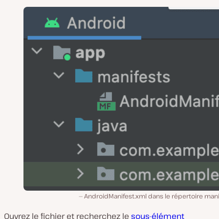
AndroidManifest.xml dans le répertoire mani
Ouvrez le fichier et recherchez le
sous-élément