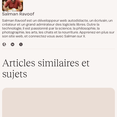
Salman Ravoof
Salman Ravoof est un développeur web autodidacte, un écrivain, un
créateur et un grand admirateur des logiciels libres. Outre la
technologie, il est passionné par la science, la philosophie, la
photographie, les arts, les chats et la nourriture. Apprenez-en plus sur
son site web, et connectez-vous avec Salman sur X.
S
L
T
i
i
w
t
n
i
e
k
t
Articles similaires et
W
e
t
e
d
e
sujets
b
I
r
n