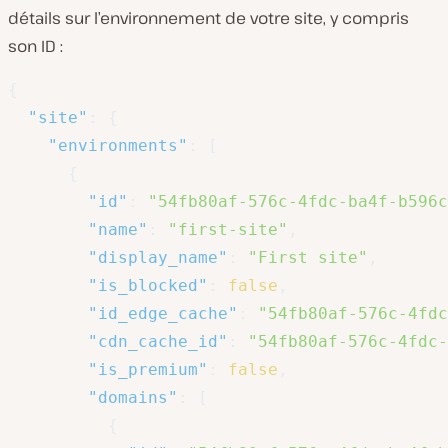
détails sur l’environnement de votre site, y compris
son ID :
{
"site"
:
{
"environments"
:
[
{
"id"
:
"54fb80af-576c-4fdc-ba4f-b596c
"name"
:
"first-site"
,
"display_name"
:
"First site"
,
"is_blocked"
:
false
,
"id_edge_cache"
:
"54fb80af-576c-4fdc
"cdn_cache_id"
:
"54fb80af-576c-4fdc-
"is_premium"
:
false
,
"domains"
:
[
{