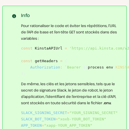
Info
Pour rationaliser le code et éviter les répétitions, l’URL
de l’API de base et l’en-tête GET sont stockés dans des
variables :
const
 KinstaAPIUrl 
=
'https://api.kinsta.com/v
const
 getHeaders 
=
{
Authorization
:
`
Bearer 
${
process
.
env
.
KINST
}
;
De même, les clés et les jetons sensibles, tels que le
secret de signature Slack, le jeton de robot, le jeton
d’application, l’identifiant de l’entreprise et la clé d’API,
sont stockés en toute sécurité dans le fichier
.env.
SLACK_SIGNING_SECRET
=
"YOUR_SIGNING_SECRET"
SLACK_BOT_TOKEN
=
"xoxb-YOUR_BOT_TOKEN"
APP_TOKEN
=
"xapp-YOUR_APP_TOKEN"