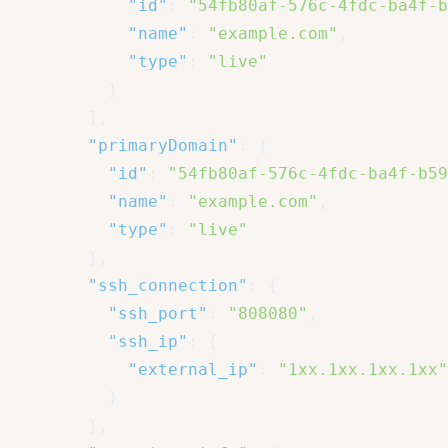
"id"
:
"54fb80af-576c-4fdc-ba4f-b
"name"
:
"example.com"
,
"type"
:
"live"
}
]
,
"primaryDomain"
:
{
"id"
:
"54fb80af-576c-4fdc-ba4f-b59
"name"
:
"example.com"
,
"type"
:
"live"
}
,
"ssh_connection"
:
{
"ssh_port"
:
"808080"
,
"ssh_ip"
:
{
"external_ip"
:
"1xx.1xx.1xx.1xx"
}
}
,