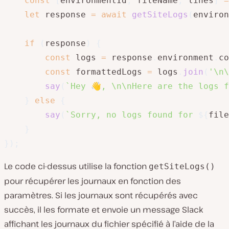
const
[
environmentId
,
 fileName
,
 lines
]
=
let
 response 
=
await
getSiteLogs
(
environ
if
(
response
)
{
const
 logs 
=
 response
.
environment
.
co
const
 formattedLogs 
=
 logs
.
join
(
'\n\
say
(
`
Hey 👋, \n\nHere are the logs f
}
else
{
say
(
`
Sorry, no logs found for 
${
file
}
}
)
;
Le code ci-dessus utilise la fonction
getSiteLogs()
pour récupérer les journaux en fonction des
paramètres. Si les journaux sont récupérés avec
succès, il les formate et envoie un message Slack
affichant les journaux du fichier spécifié à l’aide de la