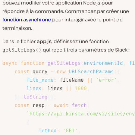
pouvez modifier votre application Node.js pour
répondre à la commande. Commencez par créer une
fonction asynchrone
pour interagir avec le point de
terminaison.
Dans le fichier
app.js
, définissez une fonction
qui reçoit trois paramètres de Slack :
getSiteLogs()
async
function
getSiteLogs
(
environmentId
,
 fi
const
 query 
=
new
URLSearchParams
(
{
file_name
:
 fileName 
||
'error'
,
lines
:
 lines 
||
1000
,
}
)
.
toString
(
)
;
const
 resp 
=
await
fetch
(
`
https://api.kinsta.com/v2/sites/env
{
method
:
'GET'
,