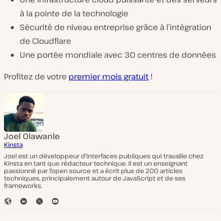
à la pointe de la technologie
Sécurité de niveau entreprise grâce à l’intégration
de Cloudflare
Une portée mondiale avec 30 centres de données
Profitez de votre
premier mois gratuit
!
Joel Olawanle
Kinsta
Joel est un développeur d'interfaces publiques qui travaille chez
Kinsta en tant que rédacteur technique. Il est un enseignant
passionné par l'open source et a écrit plus de 200 articles
techniques, principalement autour de JavaScript et de ses
frameworks.
S
L
T
Y
i
i
w
o
t
n
i
u