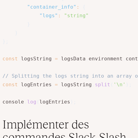
"container_info"
:
{
"logs"
:
"string"
}
}
}
;
const
 logsString 
=
 logsData
.
environment
.
cont
// Splitting the logs string into an array o
const
 logEntries 
=
 logsString
.
split
(
'\n'
)
;
console
.
log
(
logEntries
)
;
Implémenter des
commandes Slack Slash