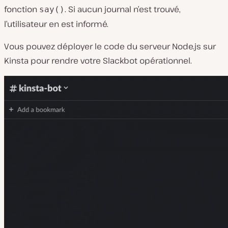
fonction
. Si aucun journal n’est trouvé,
say()
l’utilisateur en est informé.
Vous pouvez déployer le code du serveur Node.js sur
Kinsta pour rendre votre Slackbot opérationnel.