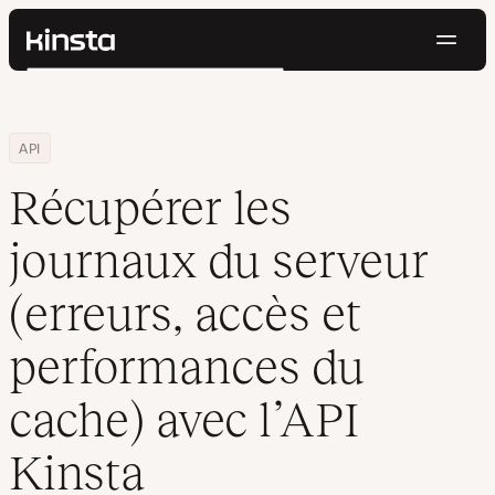
Navig
Kinsta®
Rechercher
Plateforme
Solutions
Connexion
Essayer gratuitement
Home
Centre de ressources
Blog
Récupérer les journaux du serveur (erreurs, accès et performanc
API
Prix
Ressources
Récupérer les
Contact
journaux du serveur
(erreurs, accès et
performances du
cache) avec l’API
Kinsta