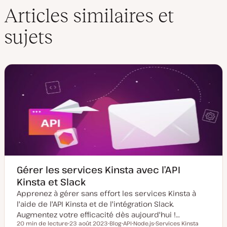
e
k
t
T
Articles similaires et
W
e
t
u
e
d
e
b
sujets
b
I
r
e
n
Gérer les services Kinsta avec l’API
Kinsta et Slack
Apprenez à gérer sans effort les services Kinsta à
l'aide de l'API Kinsta et de l'intégration Slack.
Augmentez votre efficacité dès aujourd'hui !…
20 min de lecture
23 août 2023
Blog
API
Node.js
Services Kinsta
Temps de lecture