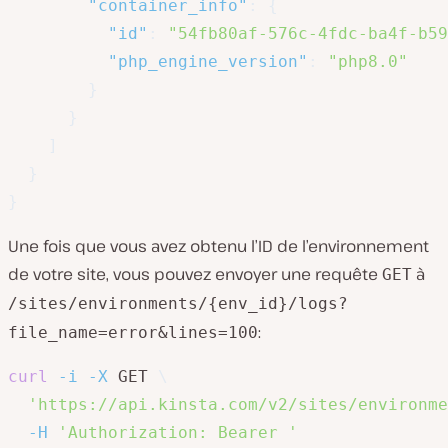
"container_info"
:
{
"id"
:
"54fb80af-576c-4fdc-ba4f-b59
"php_engine_version"
:
"php8.0"
}
}
]
}
}
Une fois que vous avez obtenu l’ID de l’environnement
de votre site, vous pouvez envoyer une requête
à
GET
/sites/environments/{env_id}/logs?
:
file_name=error&lines=100
curl
-i
-X
 GET 
\
'https://api.kinsta.com/v2/sites/environme
-H
'Authorization: Bearer '