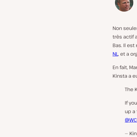
Non seulem
très actif
Bas. Il es
NL
, et a 
En fait, Ma
Kinsta a e
The 
If yo
up a
@WC
— Kin