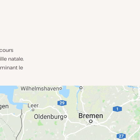
cours
lle natale.
rminant le