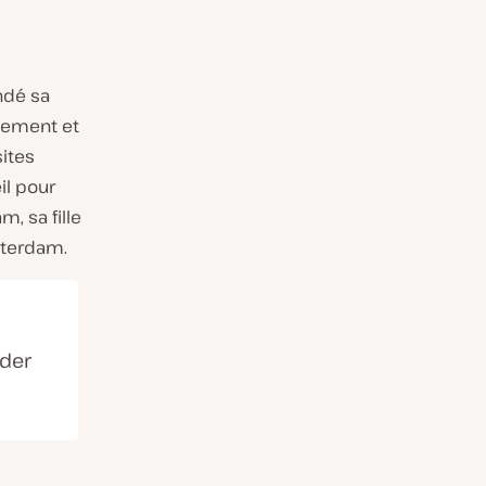
ndé sa
pement et
sites
l pour
, sa fille
otterdam.
ider