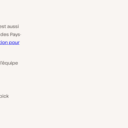
est aussi
 des Pays-
tion pour
l’équipe
pick