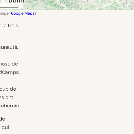
mage :
Google Maps
)
 a trois
munauté.
chose de
rdCamps,
coup de
s ont
u chemin.
de
l qui