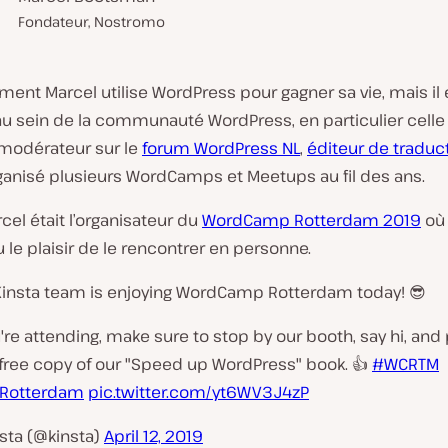
Fondateur, Nostromo
ent Marcel utilise WordPress pour gagner sa vie, mais il 
 au sein de la communauté WordPress, en particulier celle
t modérateur sur le
forum WordPress NL
,
éditeur de traduc
organisé plusieurs WordCamps et Meetups au fil des ans.
rcel était l’organisateur du
WordCamp Rotterdam 2019
où 
u le plaisir de le rencontrer en personne.
Kinsta team is enjoying WordCamp Rotterdam today! 😎
u're attending, make sure to stop by our booth, say hi, and 
 free copy of our "Speed up WordPress" book. 👍
#WCRTM
Rotterdam
pic.twitter.com/yt6WV3J4zP
sta (@kinsta)
April 12, 2019