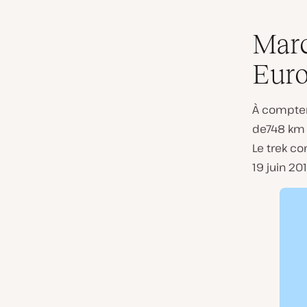
Marc
Eur
À compter
de748 km p
Le trek 
19 juin 201