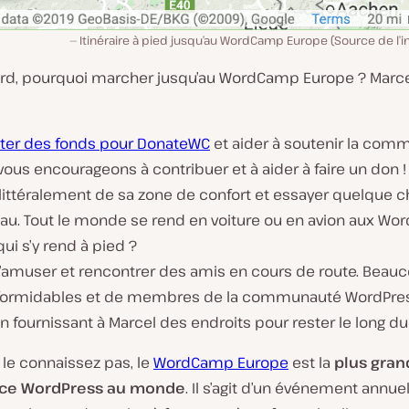
Itinéraire à pied jusqu’au WordCamp Europe (Source de l’i
ord, pourquoi marcher jusqu’au WordCamp Europe ? Marcel
cter des fonds pour DonateWC
et aider à soutenir la com
ous encourageons à contribuer et à aider à faire un don !
 littéralement de sa zone de confort et essayer quelque 
au. Tout le monde se rend en voiture ou en avion aux Wo
ui s’y rend à pied ?
s’amuser et rencontrer des amis en cours de route. Beau
formidables et de membres de la communauté WordPres
n fournissant à Marcel des endroits pour rester le long d
 le connaissez pas, le
WordCamp Europe
est la
plus gran
ce WordPress au monde
. Il s’agit d’un événement annue