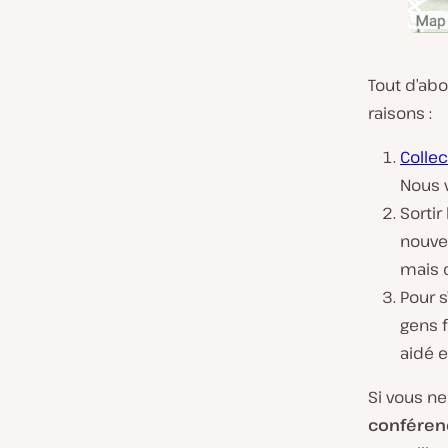
Tout d’ab
raisons :
Colle
Nous v
Sortir
nouve
mais q
Pour 
gens 
aidé e
Si vous ne
conféren