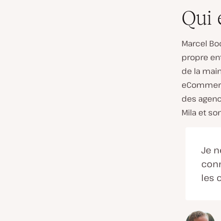
Qui 
Marcel Bo
propre en
de la main
eCommerce
des agence
Mila et so
Je n
conn
les 