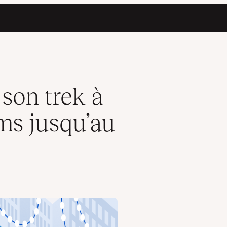
u’au WordCamp Europe
 son trek à
ms jusqu’au