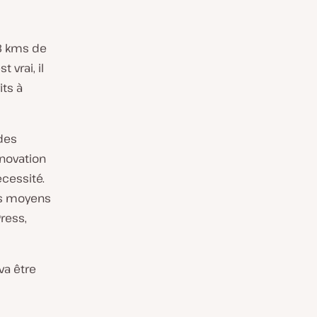
8 kms de
t vrai, il
its à
des
innovation
écessité.
es moyens
ress,
va être