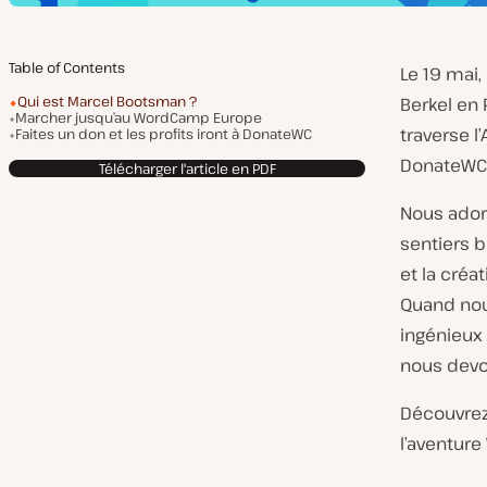
Table of Contents
Le 19 mai
Qui est Marcel Bootsman ?
Berkel en 
Marcher jusqu’au WordCamp Europe
traverse l
Faites un don et les profits iront à DonateWC
DonateWC
Télécharger l'article en PDF
Nous ador
sentiers 
et la créa
Quand nou
ingénieux
nous devon
Découvrez
l’aventur