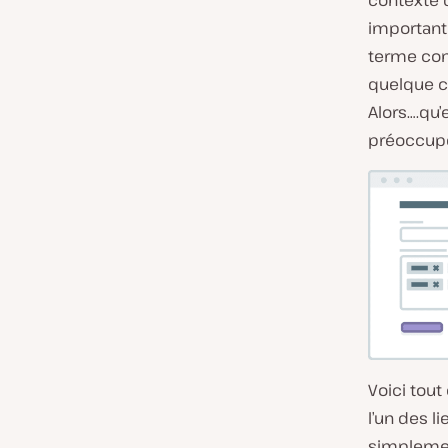
contexte 
importante
terme con
quelque ch
Alors….qu’
préoccupe
Voici tout
l’un des l
simplement