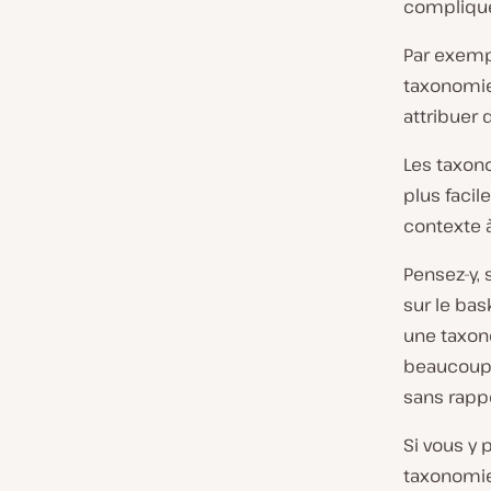
compliqué 
Par exempl
taxonomies
attribuer 
Les taxono
plus faci
contexte à
Pensez-y, 
sur le bas
une taxono
beaucoup 
sans rappo
Si vous y
taxonomie