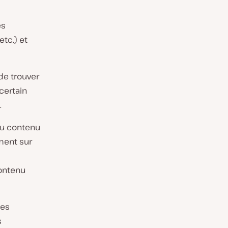
es
etc.) et
de trouver
certain
.
’au contenu
ement sur
contenu
des
s