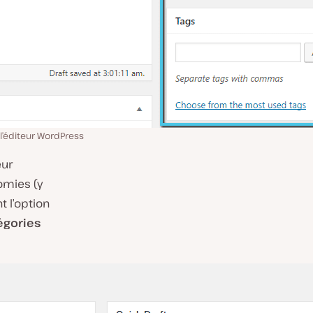
l’éditeur WordPress
eur
omies (y
t l’option
égories