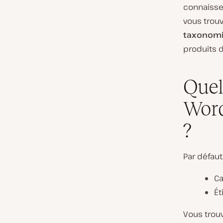
connaisse
vous trou
taxonomi
produits d
Quel
Word
?
Par défaut
Ca
Ét
Vous trouv