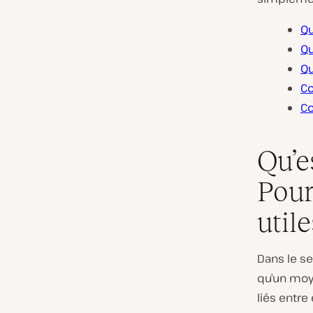
Qu
Qu
Qu
Co
Co
Qu’e
Pour
utile
Dans le s
qu’un moy
liés entre