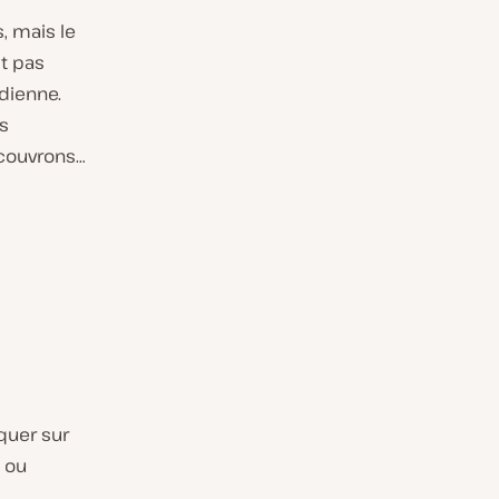
, mais le
t pas
dienne.
s
écouvrons…
quer sur
 ou