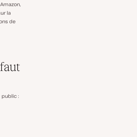
r Amazon,
ur la
ions de
faut
public :