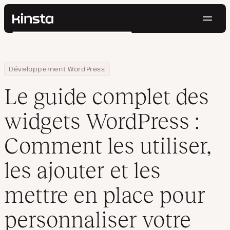
Navig
Kinsta®
Rechercher
Plateforme
Solutions
Connexion
Essayer gratuitement
Home
Centre de ressources
Blog
Le guide complet des widgets WordPress : Comment les utiliser, l
Développement WordPress
Prix
Ressources
Le guide complet des
Contact
widgets WordPress :
Comment les utiliser,
les ajouter et les
mettre en place pour
personnaliser votre