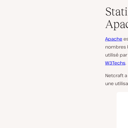
Stat
Apa
Apache
es
nombres br
utilisé p
W3Techs
.
Netcraft 
une utilis