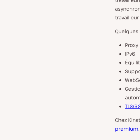
travailleu
asynchron
travailleu
Quelques 
Proxy
IPv6
Équil
Suppo
WebS
Gestio
autom
TLS/S
Chez Kins
premium
.