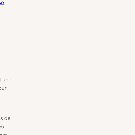
se
t une
our
us de
es