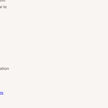
est
r le
ation
es