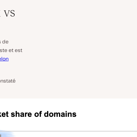
x vs
s de
ste et est
elon
onstaté