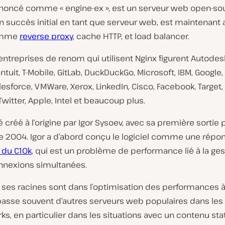
ononcé comme « engine-ex », est un serveur web open-sou
 succès initial en tant que serveur web, est maintenant 
comme
reverse proxy
, cache HTTP, et load balancer.
entreprises de renom qui utilisent Nginx figurent Autodes
 Intuit, T-Mobile, GitLab, DuckDuckGo, Microsoft, IBM, Google
esforce, VMWare, Xerox, LinkedIn, Cisco, Facebook, Target, 
witter, Apple, Intel et beaucoup plus.
é créé à l’origine par Igor Sysoev, avec sa première sortie
e 2004. Igor a d’abord conçu le logiciel comme une répo
 du C10k
, qui est un problème de performance lié à la ges
nnexions simultanées.
ses racines sont dans l’optimisation des performances à 
passe souvent d’autres serveurs web populaires dans les
, en particulier dans les situations avec un contenu sta