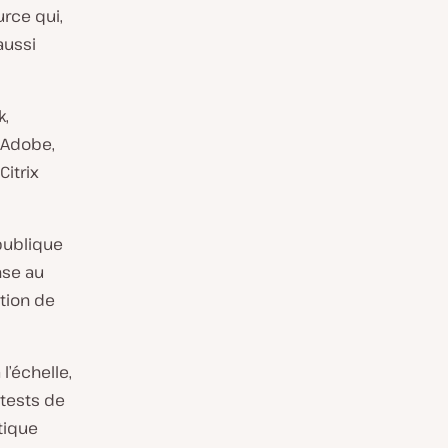
rce qui,
aussi
k,
, Adobe,
Citrix
 publique
nse au
tion de
l’échelle,
 tests de
tique