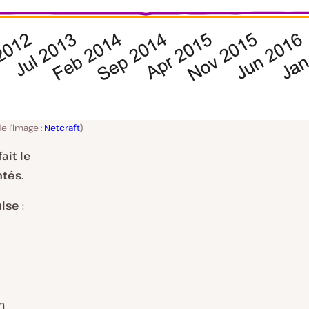
 l’image :
Netcraft
)
ait le
ntés
.
ulse
:
n