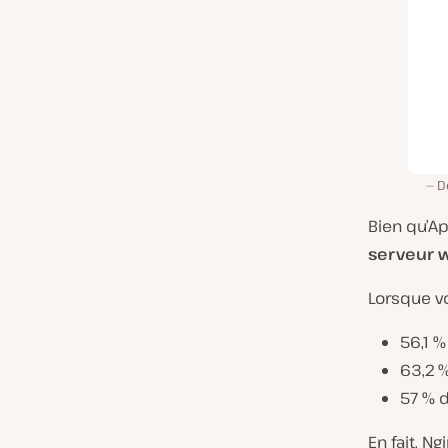
D
Bien qu’Ap
serveur w
Lorsque vo
56,1 %
63,2 %
57 % d
En fait, N