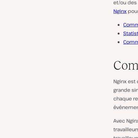
et/ou des
Nginx
pour
Comme
Statis
Commen
Comm
Nginx est 
grande si
chaque re
événementi
Avec Ngin
travailleu