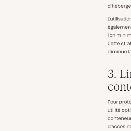
d’héberg
L’utilisat
également
l’on mini
Cette stra
diminue la
3. L
cont
Pour prot
utilité opt
conteneurs
d’accès né