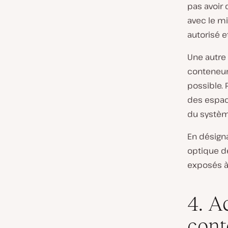
pas avoir 
avec le m
autorisé 
Une autre 
conteneurs
possible.
des espace
du systèm
En désign
optique d
exposés à 
4. A
cont