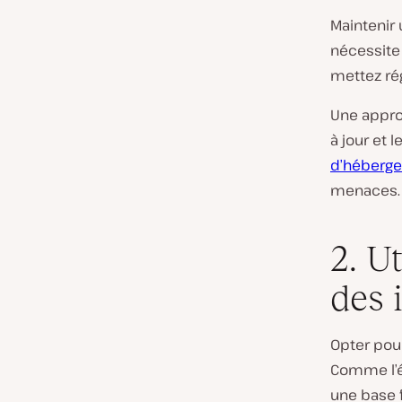
Maintenir
nécessite 
mettez ré
Une appro
à jour et 
d’héberg
menaces.
2. U
des 
Opter pou
Comme l’éq
une base 