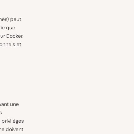
ines) peut
fie que
ur Docker.
ionnels et
vant une
s
 privilèges
ne doivent