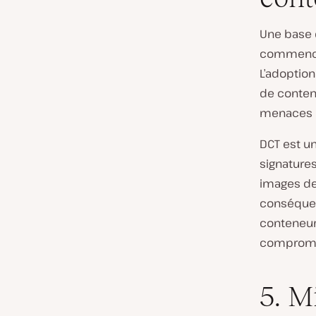
Une base 
commence 
L’adoptio
de conten
menaces po
DCT est un
signatures
images de 
conséquent
conteneur
compromet
5. M