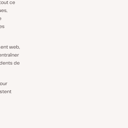
tout ce
ues,
e
es
ment web,
entraîner
idents de
pour
stent