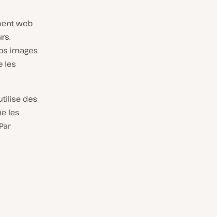
ment web
rs.
vos images
 les
tilise des
ne les
Par