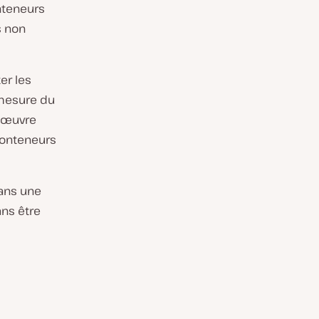
onteneurs
s non
er les
 mesure du
n œuvre
 conteneurs
dans une
ans être