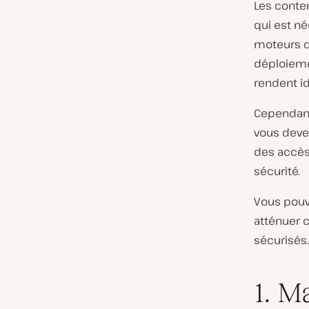
Les cont
qui est né
moteurs d’
déploiemen
rendent i
Cependant
vous devez
des accès 
sécurité.
Vous pouv
atténuer 
sécurisés.
1. M