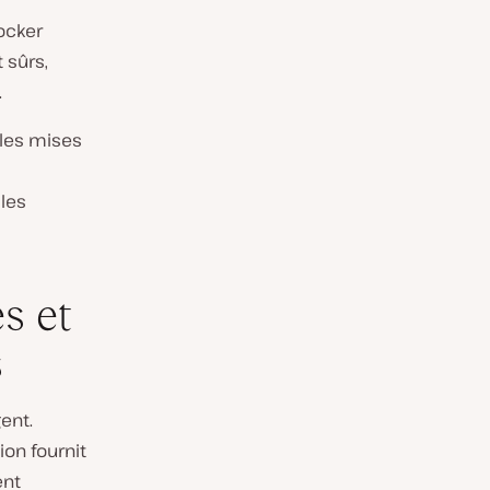
ocker
 sûrs,
.
 les mises
 les
es et
s
ent.
ion fournit
ent