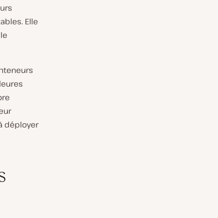
urs
bles. Elle
le
onteneurs
lleures
ore
eur
 à déployer
s