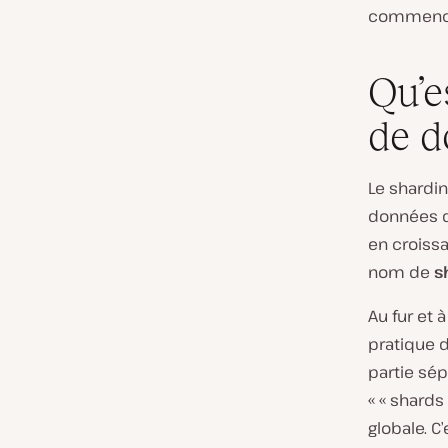
commenc
Qu’e
de d
Le shardi
données q
en croissa
nom de
s
Au fur et
pratique d
partie sép
« « shard
globale. C