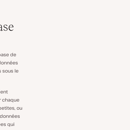
ase
base de
 données
s sous le
ient
er chaque
etites, ou
e données
ées qui