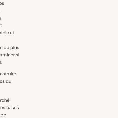
vos
.
s
t
ntèle et
ue de plus
erminer si
.
nstruire
ros du
arché
les bases
 de