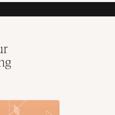
ur
ng