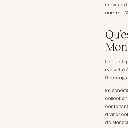
serveurs 
comme M
Qu’e
Mon
L’objectif
capacité 
l’interro
En généra
collectio
contenant
diviser ce
de MongoD