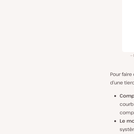
Pour faire
d’une tierc
Compé
courb
compé
Le mo
systè