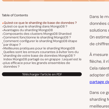
Table of Contents
Dans le m
Qu’est-ce que le sharding de base de données ?
données c
Qu’est-ce que le sharding dans MongoDB ?
solutions
Avantages du sharding MongoDB
Composants des clusters MongoDB Sharded
On estim
Comment fonctionne le sharding MongoDB ?
Comment configurer le sharding MongoDB étape
de chiffr
par étape ?
Meilleures pratiques pour le sharding MongoDB
Quelles sont les erreurs courantes à éviter lors du
À mesure 
sharding de votre base de données MongoDB ?
Index MongoDB partagé ou en grappe : Lequel est le
flèche, il
plus efficace pour les grands ensembles de
données ?
Cela ralen
Télécharger l'article en PDF
adopter d
partage d
Dans ce g
sharding 
meilleure