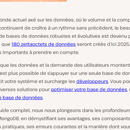
onde actuel axé sur les données, où le volume et la comp
ontinuent de croître à un rythme sans précédent, le bes
 de bases de données robustes et évolutives est devenu p
e que
180 zettaoctets de données
seront créés d’ici 2025. I
es importants à prendre en compte.
que les données et la demande des utilisateurs montent
 n’est plus possible de s’appuyer sur une seule base de do
tit votre système et surcharge les
développeurs
. Vous po
iverses solutions pour
optimiser votre base de données
,
e base de données
.
uide complet, nous nous plongeons dans les profondeur
MongoDB, en démystifiant ses avantages, ses composants
s pratiques, ses erreurs courantes et la manière dont vo