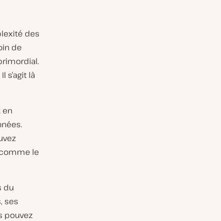
lexité des
oin de
rimordial.
l s’agit là
 en
nnées.
uvez
 comme le
s du
, ses
us pouvez