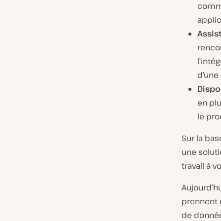
commod
applic
Assis
rencon
l’inté
d’une
Dispo
en plu
le pro
Sur la ba
une soluti
travail à v
Aujourd’h
prennent 
de données