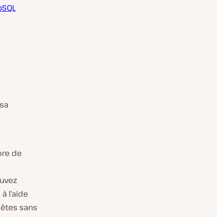
oSQL
 sa
bre de
ouvez
à l’aide
uêtes sans