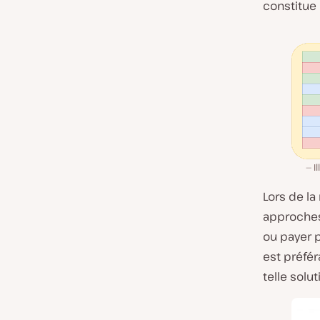
constitue 
I
Lors de l
approches
ou payer p
est préfé
telle solut