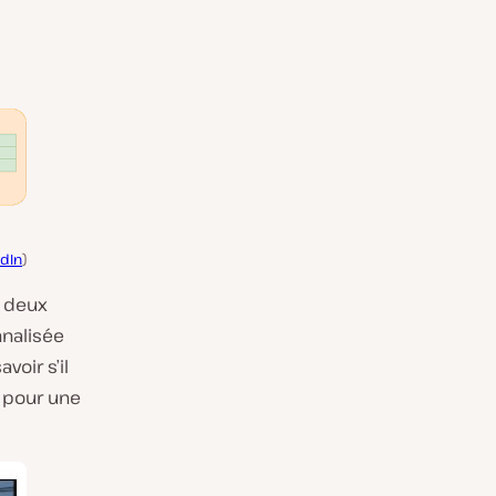
edIn
)
e deux
nnalisée
voir s’il
 pour une