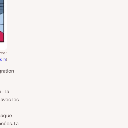
ce :
edIn
)
gration
e
: La
 avec les
Chaque
nées. La