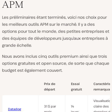
APM
L
i
Les préliminaires étant terminés, voici nos choix pour
r
e
les meilleurs outils APM sur le marché. Il y a des
l
a
options pour tout le monde, des petites entreprises et
v
i
des équipes de développeurs jusqu’aux entreprises à
d
grande échelle.
é
o
Nous avons inclus cinq outils premium ainsi que trois
options gratuites et open source, de sorte que chaque
budget est également couvert.
Prix de
Essai
Caractéris
départ
gratuit
remarquab
Visualisatio
31 $ par
14
claire des
Datadog
mois
jours
données d