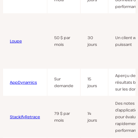
performan
50 $ par
30
Un client w
Loupe
mois
jours
puissant
Aperçu des
Sur
15
AppDynamics
résultats b
demande
jours
sur les don
Des notes
d’applicatio
79 $ par
14
Stackify
Retrac
e
pour évalue
mois
jours
rapidement
performan