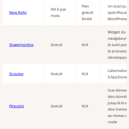
Plan
Un suivi pu
99 $ par
New Relic
gratuit
spécifique 
mois
limité
WordPress
Widget du
navigateur 
Stagemonitor
Gratuit
N/A
le suivi pe
le process
développe
L’alternativ
Scouter
Gratuit
N/A
à AppDyna
Vue d’ense
des donnée
jusqu’à la vis
Pinpoint
Gratuit
N/A
des transac
au niveau d
code