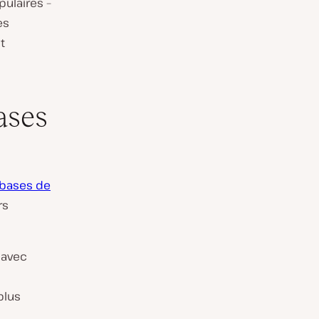
ulaires –
es
t
ases
bases de
rs
 avec
plus