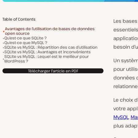
Table of Contents
Les bases
Avantages de l’utilisation de bases de données
essentiels
open source
applicatio
Qu’est-ce que SQLite ?
Qu’est-ce que MySQL ?
besoin d’
SQLite vs MySQL : Répartition des cas d’utilisation
SQLite vs MySQL : Avantages et inconvénients
SQLite vs MySQL : Lequel est le meilleur pour
Un systèm
WordPress ?
pour utili
Télécharger l'article en PDF
données d
relationne
Le choix d
votre app
MySQL
,
Ma
plus adapt