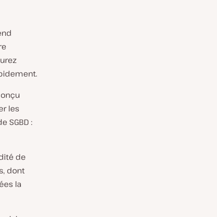
end
re
aurez
apidement.
conçu
er les
de SGBD :
dité de
s, dont
ées la