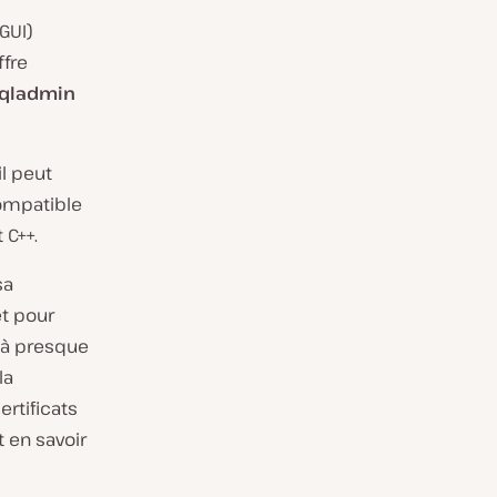
GUI)
ffre
qladmin
il peut
compatible
 C++.
sa
et pour
 à presque
la
rtificats
 en savoir