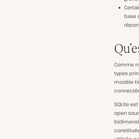
Certa
base d
répon
Qu’e
Comme me
types prin
modèle hi
connectée
SQLite es
open sour
bidimensio
constituée