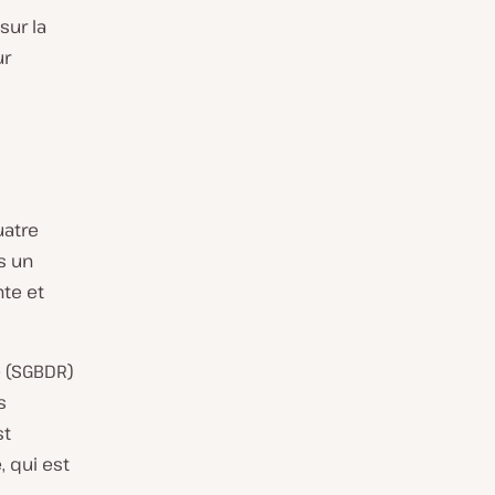
sur la
ur
atre
s un
te et
e (SGBDR)
s
st
 qui est