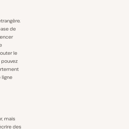
étrangère.
 base de
rencer
e
outer le
s pouvez
partement
 ligne
r, mais
 écrire des