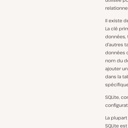
utilisée p
relationne
Il existe 
La clé pri
données, t
d’autres 
données de
nom du dé
ajouter u
dans la ta
spécifique
SQLite, c
configurat
La plupar
SQLite est