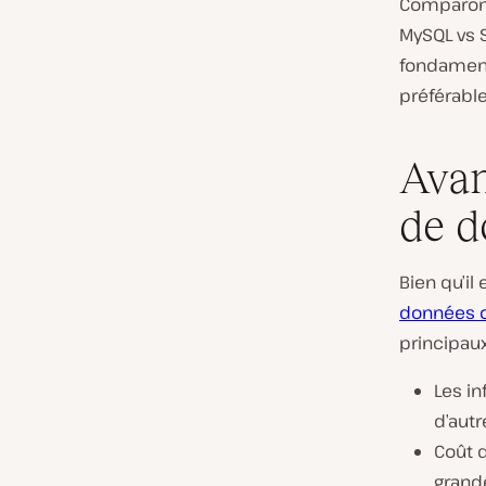
Comparons
MySQL vs S
fondamenta
préférabl
Avan
de d
Bien qu’il
données 
principaux
Les i
d’autr
Coût d
grand