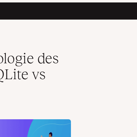
ySQL
logie des
QLite vs