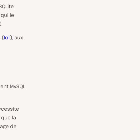
SQLite
qui le
.
 (
IoT
), aux
isent MySQL
écessite
 que la
gage de