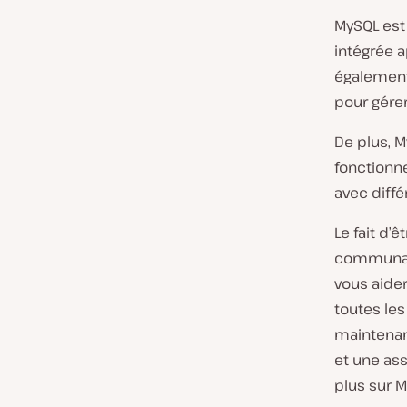
MySQL est 
intégrée 
également
pour gérer
De plus, M
fonctionne
avec diff
Le fait d’
communaut
vous aide
toutes le
maintenanc
et une ass
plus sur M