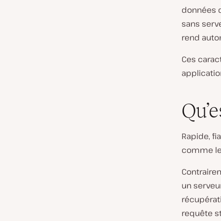
données di
sans serve
rend auto
Ces caract
applicati
Qu’e
Rapide, fi
comme leu
Contrairem
un serveu
récupérati
requête st