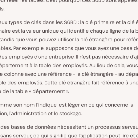
our relier les tables. C’est pourquoi ces SGBD sont appelés
ls.
deux types de clés dans les SGBD : la clé primaire et la clé 
maire est la valeur unique qui identifie chaque ligne de la
andis que vous pouvez utiliser la clé étrangère pour réfé
tables. Par exemple, supposons que vous ayez une base d
s employés d’une entreprise. Il n’est pas nécessaire d’aj
partement à la table des employés. Au lieu de cela, vou
ne colonne avec une référence – la clé étrangère – au dé
ble des employés. Cette clé étrangère fait référence à une
 de la table « département ».
omme son nom l’indique, est léger en ce qui concerne la
ion, l’administration et le stockage.
t des bases de données nécessitent un processus serveu
 sans serveur, ce qui signifie que l’application peut lire et