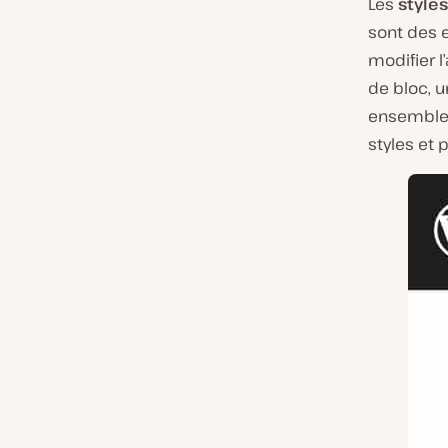
Les
style
sont des 
modifier l
de bloc, u
ensemble d
styles et 