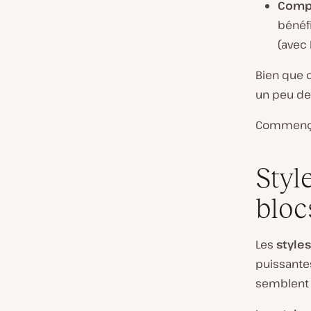
Compé
bénéf
(avec 
Bien que 
un peu de
Commenç
Styl
bloc
Les
style
puissante
semblent a