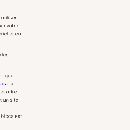
tiliser
ur votre
riel et en
 les
en que
nsta
, la
et offre
 un site
 blocs est