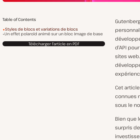
Table of Contents
Gutenberg
Styles de blocs et variations de blocs
personnal
Un effet polaroïd animé sur un bloc Image de base
développe
Télécharger l'article en PDF
d’API pour
sites web
développe
expérienc
Cet artic
connues m
sous le no
Bien que l
surpris de
investiss