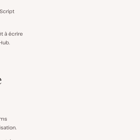
Script
t à écrire
Hub.
e
oms
isation.