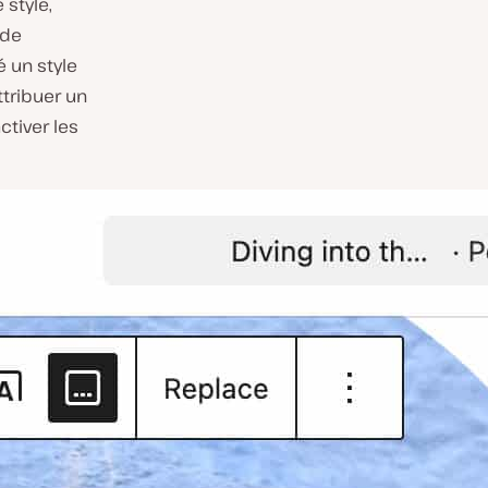
 style,
 de
é un style
ttribuer un
ctiver les