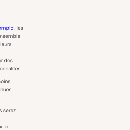
’emploi
, les
 ensemble
 leurs
er des
onnalités.
moins
nnues
s serez
ux de