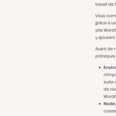
travail de
Vous comp
grâce à un
site WordP
y ajoutan
Avant de 
prérequis 
Envir
n’imp
suite 
de no
WordPr
Node.
constr