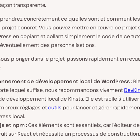
 façon transparente.
rendrez concrètement ce qu’elles sont et comment les u
 projet concret. Vous pouvez mettre en œuvre ce projet s
ress en copiant et collant simplement le code de ce tuto
t éventuellement des personnalisations.
nous plonger dans le projet, passons rapidement en revue
:
onnement de développement local de WordPress :
Bi
orte lequel suffise, nous recommandons vivement
DevKi
de développement local de Kinsta. Elle est facile à utiliser 
mbreux réglages et
outils
pour lancer et gérer rapidement
ess local.
js et npm :
Ces éléments sont essentiels, car l’éditeur de
uit sur React et nécessite un processus de construction.