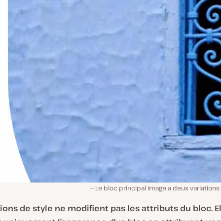
Le bloc principal Image a deux variations 
tions de style ne modifient pas les attributs du bloc. E