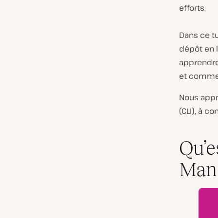
efforts.
Dans ce t
dépôt en 
apprendron
et commen
Nous appr
(CLI), à c
Qu’e
Mana