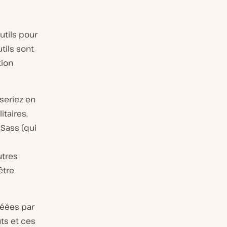
utils pour
tils sont
tion
seriez en
itaires,
 Sass (qui
utres
être
réées par
ûts et ces