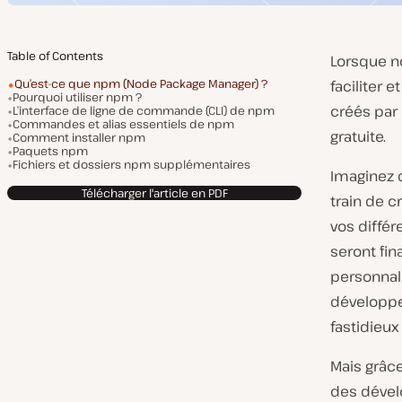
Table of Contents
Lorsque no
Qu’est-ce que npm (Node Package Manager) ?
faciliter 
Pourquoi utiliser npm ?
créés par 
L’interface de ligne de commande (CLI) de npm
Commandes et alias essentiels de npm
gratuite.
Comment installer npm
Paquets npm
Fichiers et dossiers npm supplémentaires
Imaginez 
Télécharger l'article en PDF
train de c
vos différ
seront fi
personnali
développeu
fastidieux
Mais grâce
des dévelo