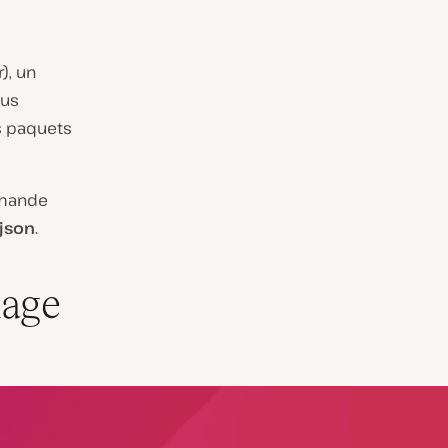
), un
ous
s paquets
mmande
json
.
kage