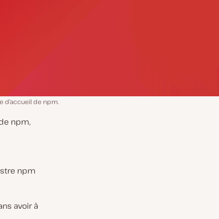
e d’accueil de npm.
n de npm,
gistre npm
ns avoir à