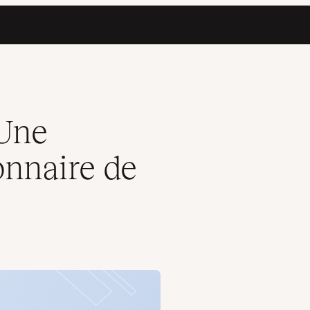
ets de Node
 Une
onnaire de