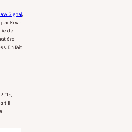
iew Signal
,
 par Kevin
die de
matière
. En fait,
2015,
a-t-il
e