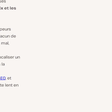
ses
x et les
ppeurs
chacun de
 mal,
ocaliser un
 la
SEO
, et
te lent en