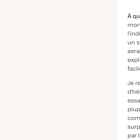
À qu
mon 
l’in
un s
sera
expl
faci
Je r
d’hé
essa
plup
comp
surp
par 