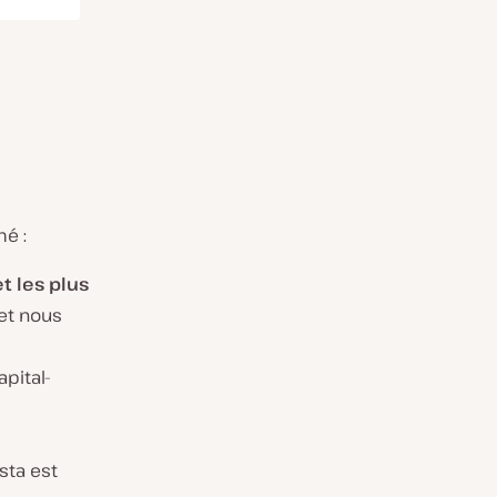
é :
t les plus
et nous
pital-
sta est