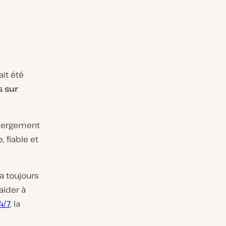
it été
s sur
ébergement
, fiable et
 a toujours
aider à
4/7
, la