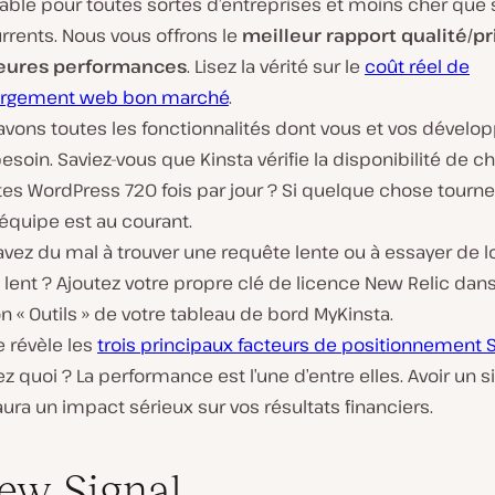
able pour toutes sortes d’entreprises et moins cher que 
rrents. Nous vous offrons le
meilleur rapport qualité/pri
eures performances
. Lisez la vérité sur le
coût réel de
ergement web bon marché
.
avons toutes les fonctionnalités dont vous et vos dévelo
esoin. Saviez-vous que Kinsta vérifie la disponibilité de 
tes WordPress 720 fois par jour ? Si quelque chose tourne
équipe est au courant.
vez du mal à trouver une requête lente ou à essayer de l
 lent ? Ajoutez votre propre clé de licence New Relic dans
n « Outils » de votre tableau de bord MyKinsta.
 révèle les
trois principaux facteurs de positionnement 
z quoi ? La performance est l’une d’entre elles. Avoir un si
ura un impact sérieux sur vos résultats financiers.
ew Signal