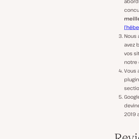
abord
concu
meill
l’héb
Nous 
avez b
vos si
notre 
Vous a
plugin
sectio
Google
devine
2019 a
Revi