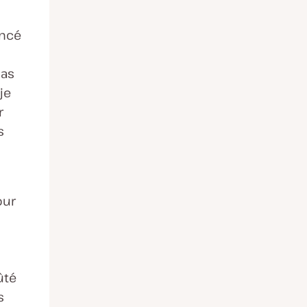
ncé
pas
je
r
s
our
ûté
s