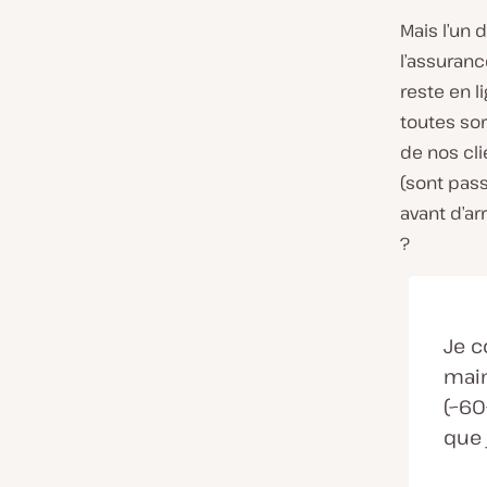
Mais l’un 
l’assuranc
reste en l
toutes sor
de nos cl
(sont pas
avant d’ar
?
Je c
main
(~60
que j