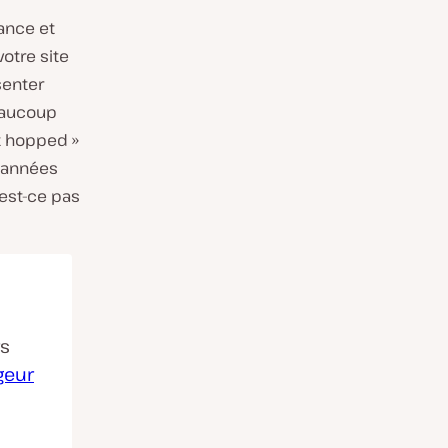
ance et
otre site
senter
Beaucoup
t hopped »
 années
’est-ce pas
rs
geur