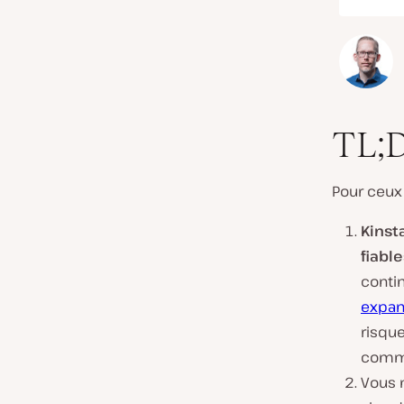
TL;
Pour ceux
Kinst
fiabl
conti
expan
risqu
comme
Vous n