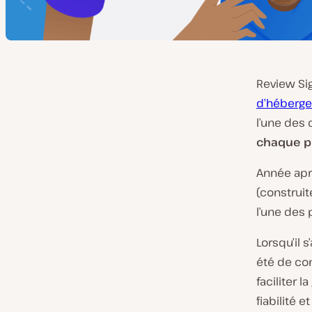
Review Si
d’héberge
l’une des 
chaque p
Année apr
(construit
l’une des 
Lorsqu’il 
été de con
faciliter 
fiabilité 