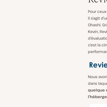
Pour ceux 
il s’agit 
Ohashi. Gr
Kevin, Rev
d’évaluat
c’est la c
performan
Nous avons
dans laque
quelque c
l’héberg