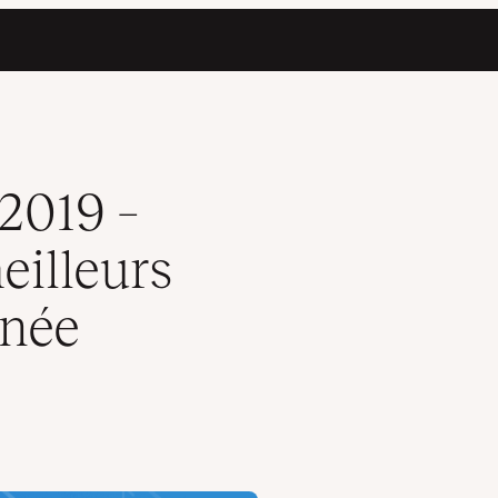
la cinquième année consécutive
2019 –
eilleurs
nnée