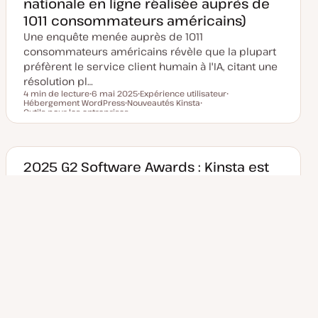
nationale en ligne réalisée auprès de
j
o
1011 consommateurs américains)
u
r
Une enquête menée auprès de 1011
consommateurs américains révèle que la plupart
préfèrent le service client humain à l'IA, citant une
résolution pl…
4 min de lecture
6 mai 2025
Expérience utilisateur
Hébergement WordPress
D
Nouveautés Kinsta
S
S
Temps de lecture
Outils pour les entreprises
a
S
u
S
u
t
u
j
u
j
e
j
e
j
e
d
e
t
e
t
e
t
t
m
2025 G2 Software Awards : Kinsta est
i
s
le meilleur hébergeur WordPress
e
à
Kinsta a été nommé meilleur fournisseur
j
o
d'hébergement WordPress et huitième meilleur
u
hébergeur web au classement général des G2 Best
r
Software Award…
6 min de lecture
22 avril 2025
Nouveautés Kinsta
Temps de lecture
D
S
a
u
t
j
e
e
d
t
e
Bilan de l’année Kinsta – le meilleur de