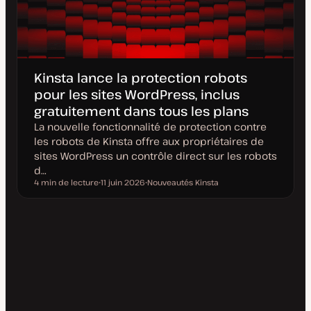
Kinsta lance la protection robots
pour les sites WordPress, inclus
gratuitement dans tous les plans
La nouvelle fonctionnalité de protection contre
les robots de Kinsta offre aux propriétaires de
sites WordPress un contrôle direct sur les robots
d…
4 min de lecture
11 juin 2026
Nouveautés Kinsta
Temps de lecture
D
S
a
u
t
j
e
e
d
t
e
m
i
s
e
à
j
o
u