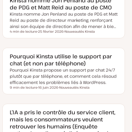
Kinsta nomme Jon Penland au poste
m
de PDG et Matt Reid au poste de CMO
i
s
Kinsta nomme Jon Penland au poste de PDG et Matt
e
à
Reid au poste de directeur marketing, renforçant
j
o
ainsi son équipe de direction afin de mener à bie…
u
4 min de lecture
25 février 2026
Nouveautés Kinsta
r
Temps de lecture
D
S
a
u
t
j
e
e
d
t
e
Pourquoi Kinsta utilise le support par
m
chat (et non par téléphone)
i
s
Pourquoi Kinsta propose un support par chat 24/7
e
à
plutôt que par téléphone, et comment cela résoud
j
o
efficacement les problèmes liés à WordPress.
u
9 min de lecture
16 juin 2026
Nouveautés Kinsta
r
Temps de lecture
D
S
a
u
t
j
e
e
d
t
e
L’IA a pris le contrôle du service client,
m
mais les consommateurs veulent
i
s
retrouver les humains (Enquête
e
à