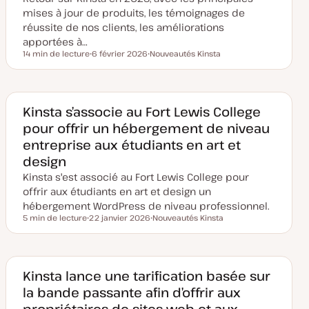
à
mises à jour de produits, les témoignages de
j
o
réussite de nos clients, les améliorations
u
apportées à…
r
14 min de lecture
6 février 2026
Nouveautés Kinsta
Temps de lecture
D
S
a
u
t
j
e
e
d
t
e
Kinsta s’associe au Fort Lewis College
m
pour offrir un hébergement de niveau
i
s
entreprise aux étudiants en art et
e
à
design
j
o
Kinsta s'est associé au Fort Lewis College pour
u
r
offrir aux étudiants en art et design un
hébergement WordPress de niveau professionnel.
5 min de lecture
22 janvier 2026
Nouveautés Kinsta
Temps de lecture
D
S
a
u
t
j
e
e
d
t
e
Kinsta lance une tarification basée sur
m
la bande passante afin d’offrir aux
i
s
propriétaires de sites web et aux
e