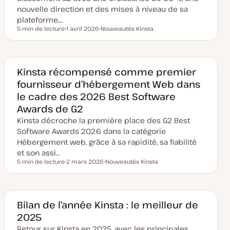
nouvelle direction et des mises à niveau de sa
plateforme,…
5 min de lecture
1 avril 2026
Nouveautés Kinsta
Temps de lecture
D
S
a
u
t
j
e
e
d
t
e
Kinsta récompensé comme premier
m
fournisseur d’hébergement Web dans
i
s
le cadre des 2026 Best Software
e
à
Awards de G2
j
o
Kinsta décroche la première place des G2 Best
u
r
Software Awards 2026 dans la catégorie
Hébergement web, grâce à sa rapidité, sa fiabilité
et son assi…
5 min de lecture
2 mars 2026
Nouveautés Kinsta
Temps de lecture
D
S
a
u
t
j
e
e
d
t
e
Bilan de l’année Kinsta : le meilleur de
m
2025
i
s
Retour sur Kinsta en 2025, avec les principales
e