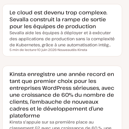
Le cloud est devenu trop complexe.
Sevalla construit la rampe de sortie
pour les équipes de production
Sevalla aide les équipes à déployer et à exécuter
des applications de production sans la complexité
de Kubernetes, grâce à une automatisation intég…
5 min de lecture
10 juin 2026
Nouveautés Kinsta
Temps de lecture
D
S
a
u
t
j
e
e
d
t
e
Kinsta enregistre une année record en
m
tant que premier choix pour les
i
s
entreprises WordPress sérieuses, avec
e
à
une croissance de 60% du nombre de
j
o
clients, l’embauche de nouveaux
u
r
cadres et le développement d’une
plateforme
Kinsta s'appuie sur sa première place au
classement G2 avec une croissance de 60 %, une