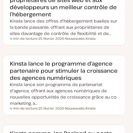
à
développeurs un meilleur contrôle de
j
o
l’hébergement
u
r
Kinsta lance des offres d'hébergement basées sur
la bande passante, offrant aux propriétaires de
sites davantage de contrôle, de flexibilité et de…
4 min de lecture
25 février 2026
Nouveautés Kinsta
Temps de lecture
D
S
a
u
t
j
e
e
d
t
e
Kinsta lance le programme d’agence
m
partenaire pour stimuler la croissance
i
s
des agences numériques
e
à
Kinsta lance son programme de partenariat
j
o
d'agence, offrant aux agences numériques de
u
nouvelles opportunités de croissance grâce au co-
r
marketing, a…
4 min de lecture
25 février 2026
Nouveautés Kinsta
Temps de lecture
D
S
a
u
t
j
e
e
d
t
e