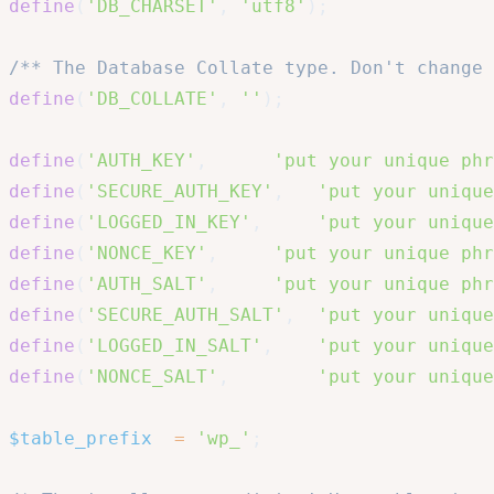
define
(
'DB_CHARSET'
,
'utf8'
)
;
/** The Database Collate type. Don't change 
define
(
'DB_COLLATE'
,
''
)
;
define
(
'AUTH_KEY'
,
'put your unique phr
define
(
'SECURE_AUTH_KEY'
,
'put your unique
define
(
'LOGGED_IN_KEY'
,
'put your unique
define
(
'NONCE_KEY'
,
'put your unique phr
define
(
'AUTH_SALT'
,
'put your unique phr
define
(
'SECURE_AUTH_SALT'
,
'put your unique
define
(
'LOGGED_IN_SALT'
,
'put your unique
define
(
'NONCE_SALT'
,
'put your unique
$table_prefix
=
'wp_'
;