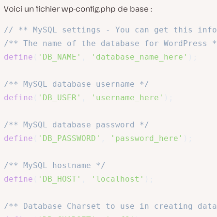
Voici un fichier
wp-config.php
de base :
// ** MySQL settings - You can get this inf
/** The name of the database for WordPress *
define
(
'DB_NAME'
,
'database_name_here'
)
;
/** MySQL database username */
define
(
'DB_USER'
,
'username_here'
)
;
/** MySQL database password */
define
(
'DB_PASSWORD'
,
'password_here'
)
;
/** MySQL hostname */
define
(
'DB_HOST'
,
'localhost'
)
;
/** Database Charset to use in creating data