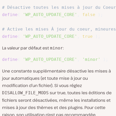
# Désactive toutes les mises à jour du Coeur
define
(
'WP_AUTO_UPDATE_CORE'
,
false
)
;
# Active les mises À jour du coeur, mineures
define
(
'WP_AUTO_UPDATE_CORE'
,
true
)
;
La valeur par défaut est
:
minor
define
(
'WP_AUTO_UPDATE_CORE'
,
'minor'
)
;
Une constante supplémentaire désactive les mises à
jour automatiques (et toute mise à jour ou
modification d’un fichier). Si vous réglez
sur true, toutes les éditions de
DISALLOW_FILE_MODS
fichiers seront désactivées, même les installations et
mises à jour des thèmes et des plugins. Pour cette
raison, son utilisation n’est pas recommandée.