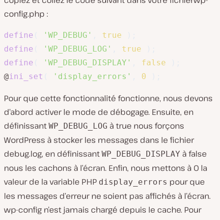
config.php
:
define
(
'WP_DEBUG'
,
true
)
;
define
(
'WP_DEBUG_LOG'
,
true
)
;
define
(
'WP_DEBUG_DISPLAY'
,
false
)
;
@
ini_set
(
'display_errors'
,
0
)
;
Pour que cette fonctionnalité fonctionne, nous devons
d’abord activer le mode de débogage. Ensuite, en
définissant
à true nous forçons
WP_DEBUG_LOG
WordPress à stocker les messages dans le fichier
debug.log, en définissant
à false
WP_DEBUG_DISPLAY
nous les cachons à l’écran. Enfin, nous mettons à 0 la
valeur de la variable PHP
pour que
display_errors
les messages d’erreur ne soient pas affichés à l’écran.
wp-config n’est jamais chargé depuis le cache. Pour