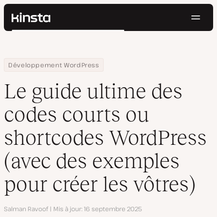
Navig
Kinsta®
Rechercher
Plateforme
Solutions
Connexion
Essayer gratuitement
Home
Centre de ressources
Blog
Le guide ultime des codes courts ou shortcodes WordPress (ave
Développement WordPress
Prix
Ressources
Le guide ultime des
Contact
codes courts ou
shortcodes WordPress
(avec des exemples
pour créer les vôtres)
Auteur
Salman Ravoof
Mis à jour
16 septembre 2025