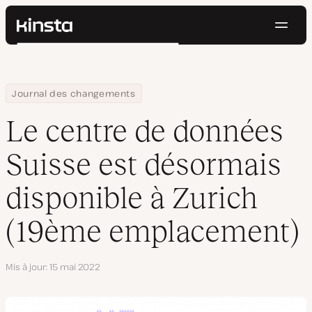
Navig
Kinsta®
Rechercher
Plateforme
Solutions
Connexion
Essayer gratuitement
Home
Le centre de données Suisse est désormais disponible à Zuri
Journal des changements
Prix
Ressources
Le centre de données
Contact
Suisse est désormais
disponible à Zurich
(19ème emplacement)
Mis à jour
15 mai 2022