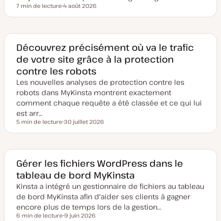
7 min de lecture
4 août 2026
Temps de lecture
D
a
t
e
d
e
Découvrez précisément où va le trafic
m
de votre site grâce à la protection
i
s
contre les robots
e
à
Les nouvelles analyses de protection contre les
j
o
robots dans MyKinsta montrent exactement
u
comment chaque requête a été classée et ce qui lui
r
est arr…
5 min de lecture
30 juillet 2026
Temps de lecture
D
a
t
e
d
e
Gérer les fichiers WordPress dans le
m
tableau de bord MyKinsta
i
s
Kinsta a intégré un gestionnaire de fichiers au tableau
e
à
de bord MyKinsta afin d'aider ses clients à gagner
j
o
encore plus de temps lors de la gestion…
u
6 min de lecture
9 juin 2026
r
Temps de lecture