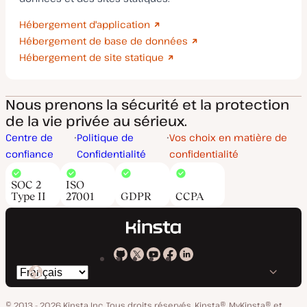
Hébergement d'application
Hébergement de base de données
Hébergement de site statique
Nous prenons la sécurité et la protection
de la vie privée au sérieux.
Centre de
Politique de
Vos choix en matière de
confiance
Confidentialité
confidentialité
SOC 2
ISO
Type II
27001
GDPR
CCPA
Kinsta
Kinsta
Kinsta
Kinsta
Kinsta
Changer
sur
sur
sur
sur
sur
de
GitHub
X
YouTube
Facebook
LinkedIn
© 2013 - 2026 Kinsta Inc. Tous droits réservés.
Kinsta®, MyKinsta® et