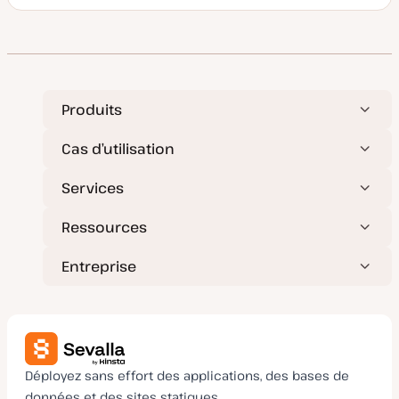
D
a
t
e
d
e
m
i
s
e
Produits
à
j
o
Cas d’utilisation
u
r
Services
Ressources
Entreprise
Déployez sans effort des applications, des bases de
données et des sites statiques.