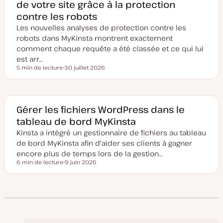
de votre site grâce à la protection
i
s
contre les robots
e
à
Les nouvelles analyses de protection contre les
j
o
robots dans MyKinsta montrent exactement
u
comment chaque requête a été classée et ce qui lui
r
est arr…
5 min de lecture
30 juillet 2026
Temps de lecture
D
a
t
e
d
e
Gérer les fichiers WordPress dans le
m
tableau de bord MyKinsta
i
s
Kinsta a intégré un gestionnaire de fichiers au tableau
e
à
de bord MyKinsta afin d'aider ses clients à gagner
j
o
encore plus de temps lors de la gestion…
u
6 min de lecture
9 juin 2026
r
Temps de lecture
D
a
t
e
d
e
m
i
s