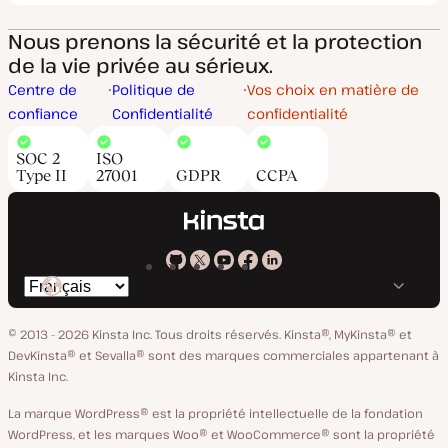
Nous prenons la sécurité et la protection
de la vie privée au sérieux.
Centre de
Politique de
Vos choix en matière de
confiance
Confidentialité
confidentialité
SOC 2
ISO
Type II
27001
GDPR
CCPA
Kinsta
Kinsta
Kinsta
Kinsta
Kinsta
Changer
sur
sur
sur
sur
sur
de
GitHub
X
YouTube
Facebook
LinkedIn
© 2013 - 2026 Kinsta Inc. Tous droits réservés.
Kinsta®, MyKinsta® et
langue
DevKinsta® et Sevalla® sont des marques commerciales appartenant à
Kinsta Inc.
La marque WordPress® est la propriété intellectuelle de la fondation
WordPress, et les marques Woo® et WooCommerce® sont la propriété