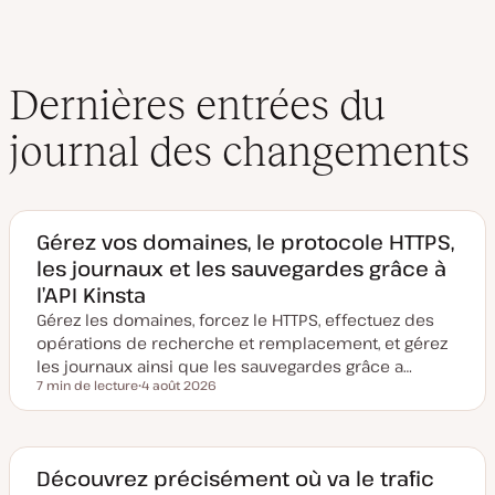
Dernières entrées du
journal des changements
Gérez vos domaines, le protocole HTTPS,
les journaux et les sauvegardes grâce à
l’API Kinsta
Gérez les domaines, forcez le HTTPS, effectuez des
opérations de recherche et remplacement, et gérez
les journaux ainsi que les sauvegardes grâce a…
7 min de lecture
4 août 2026
Temps de lecture
D
a
t
e
d
e
Découvrez précisément où va le trafic
m