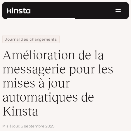
Navig
Kinsta®
Rechercher
Plateforme
Solutions
Connexion
Essayer gratuitement
Home
Amélioration de la messagerie pour les mises à jour automatiqu
Journal des changements
Prix
Ressources
Amélioration de la
Contact
messagerie pour les
mises à jour
automatiques de
Kinsta
Mis à jour
5 septembre 2025