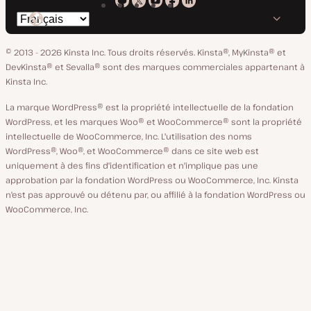
Kinsta
Kinsta
Kinsta
Kinsta
Kinsta
Changer
sur
sur
sur
sur
sur
de
GitHub
X
YouTube
Facebook
LinkedIn
© 2013 - 2026 Kinsta Inc. Tous droits réservés.
Kinsta®, MyKinsta® et
langue
DevKinsta® et Sevalla® sont des marques commerciales appartenant à
Kinsta Inc.
La marque WordPress® est la propriété intellectuelle de la fondation
WordPress, et les marques Woo® et WooCommerce® sont la propriété
intellectuelle de WooCommerce, Inc. L'utilisation des noms
WordPress®, Woo®, et WooCommerce® dans ce site web est
uniquement à des fins d'identification et n'implique pas une
approbation par la fondation WordPress ou WooCommerce, Inc. Kinsta
n'est pas approuvé ou détenu par, ou affilié à la fondation WordPress ou
WooCommerce, Inc.