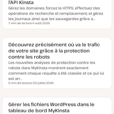
l’API Kinsta
Gérez les domaines, forcez le HTTPS, effectuez des
opérations de recherche et remplacement, et gérez
les journaux ainsi que les sauvegardes grâce a…
7 min de lecture
4 août 2026
Temps de lecture
D
a
t
e
d
e
Découvrez précisément où va le trafic
m
de votre site grâce à la protection
i
s
contre les robots
e
à
Les nouvelles analyses de protection contre les
j
o
robots dans MyKinsta montrent exactement
u
comment chaque requête a été classée et ce qui lui
r
est arr…
5 min de lecture
30 juillet 2026
Temps de lecture
D
a
t
e
d
e
Gérer les fichiers WordPress dans le
m
tableau de bord MyKinsta
i
s