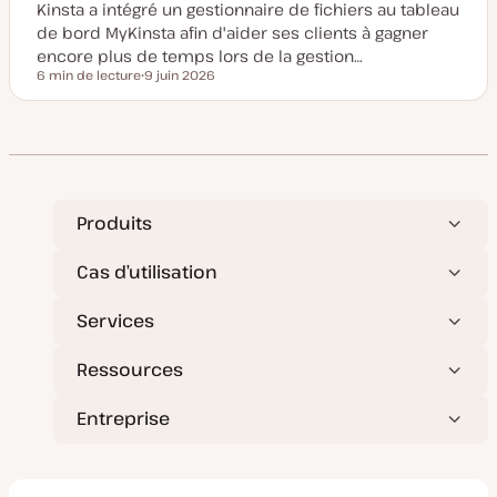
Kinsta a intégré un gestionnaire de fichiers au tableau
e
à
de bord MyKinsta afin d'aider ses clients à gagner
j
o
encore plus de temps lors de la gestion…
u
6 min de lecture
9 juin 2026
r
Temps de lecture
D
a
t
e
d
e
m
i
s
e
Produits
à
j
o
Cas d’utilisation
u
r
Services
Ressources
Entreprise