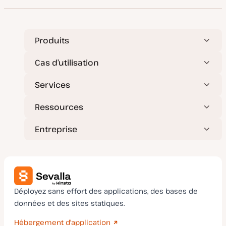
d
e
m
i
s
e
Produits
à
j
o
Cas d’utilisation
u
r
Services
Ressources
Entreprise
Déployez sans effort des applications, des bases de
données et des sites statiques.
Hébergement d'application