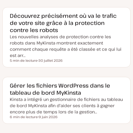
t
e
d
e
Découvrez précisément où va le trafic
m
de votre site grâce à la protection
i
s
contre les robots
e
à
Les nouvelles analyses de protection contre les
j
o
robots dans MyKinsta montrent exactement
u
comment chaque requête a été classée et ce qui lui
r
est arr…
5 min de lecture
30 juillet 2026
Temps de lecture
D
a
t
e
d
e
Gérer les fichiers WordPress dans le
m
tableau de bord MyKinsta
i
s
Kinsta a intégré un gestionnaire de fichiers au tableau
e
à
de bord MyKinsta afin d'aider ses clients à gagner
j
o
encore plus de temps lors de la gestion…
u
6 min de lecture
9 juin 2026
r
Temps de lecture
D
a
t
e