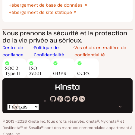
Hébergement de base de données
Hébergement de site statique
Nous prenons la sécurité et la protection
de la vie privée au sérieux.
Centre de
Politique de
Vos choix en matière de
confiance
Confidentialité
confidentialité
SOC 2
ISO
Type II
27001
GDPR
CCPA
Kinsta
Kinsta
Kinsta
Kinsta
Kinsta
Changer
sur
sur
sur
sur
sur
de
GitHub
X
YouTube
Facebook
LinkedIn
© 2013 - 2026 Kinsta Inc. Tous droits réservés.
Kinsta®, MyKinsta® et
langue
DevKinsta® et Sevalla® sont des marques commerciales appartenant à
Kinsta Inc.